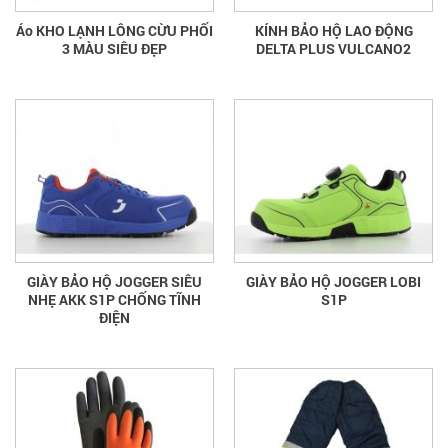
Áo KHO LẠNH LÔNG CỪU PHỐI
KÍNH BẢO HỘ LAO ĐỘNG
3 MÀU SIÊU ĐẸP
DELTA PLUS VULCANO2
GIÀY BẢO HỘ JOGGER SIÊU
GIÀY BẢO HỘ JOGGER LOBI
NHẸ AKK S1P CHỐNG TĨNH
S1P
ĐIỆN