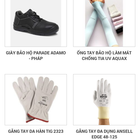
GIÀY BẢO HỘ PARADE ADAMO
ỐNG TAY BẢO HỘ LÀM MÁT
- PHÁP
CHỐNG TIA UV AQUAX
GĂNG TAY DA HÀN TIG 2323
GĂNG TAY ĐA DỤNG ANSELL
EDGE 48-125