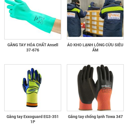
GĂNG TAY HÓA CHẤT Ansell
ÁO KHO LẠNH LÔNG CỪU SIÊU
37-676
ẤM
Găng tay Exxoguard EG3-351
Găng tay chống lạnh Towa 347
1P