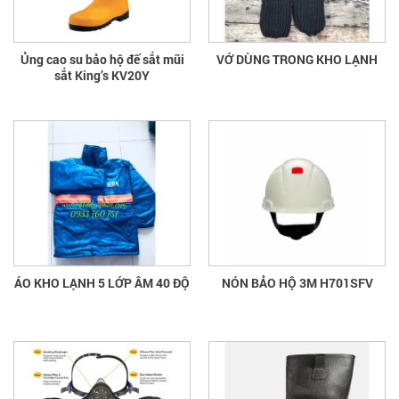
Ủng cao su bảo hộ đế sắt mũi
VỚ DÙNG TRONG KHO LẠNH
sắt King’s KV20Y
ÁO KHO LẠNH 5 LỚP ÂM 40 ĐỘ
NÓN BẢO HỘ 3M H701SFV