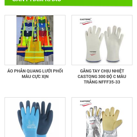
ÁO PHẢN QUANG LƯỚI PHỐI
GĂNG TAY CHỊU NHIỆT
MÀU CỰC XỊN
CASTONG 300 ĐỘ C MÀU
TRẮNG NFFF35-33