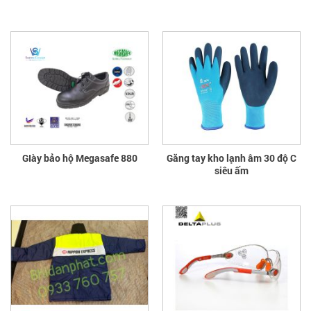
GIày bảo hộ Megasafe 880
Găng tay kho lạnh âm 30 độ C
siêu ấm