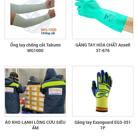
Ống tay chống cắt Takumi
GĂNG TAY HÓA CHẤT Ansell
WG1000
37-676
ÁO KHO LẠNH LÔNG CỪU SIÊU
Găng tay Exxoguard EG3-351
ẤM
1P