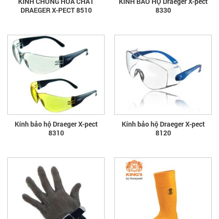
KÍNH CHỐNG HÓA CHẤT
KÍNH BẢO HỘ Draeger X-pect
DRAEGER X-PECT 8510
8330
Kính bảo hộ Draeger X-pect
Kính bảo hộ Draeger X-pect
8310
8120