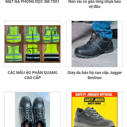
MẶT NẠ PHÒNG ĐỘC 3M 7501
Nón vải có gắn lồng nhựa bảo
vệ đầu
CÁC MẪU ÁO PHẢN QUANG
Giày da bảo hộ cao cấp Jogger
CAO CẤP
Bestrun