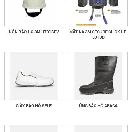
NÓN BẢO HỘ 3M H701SFV
MẶT NẠ 3M SECURE CLICK HF-
801SD
GIÀY BẢO HỘ SELF
ỦNG BẢO HỘ ABACA