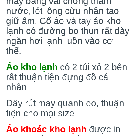
may bằng vải chống thấm
nước, lót lông cừu nhân tạo
giữ ấm. Cổ áo và tay áo kho
lạnh có đường bo thun rất dày
ngăn hơi lạnh luồn vào cơ
thể.
Áo kho lạnh
có 2 túi xỏ 2 bên
rất thuận tiện đựng đồ cá
nhân
Dây rút may quanh eo, thuận
tiện cho mọi size
Áo khoác kho lạnh
được in