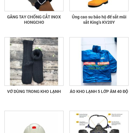
GĂNG TAY CHỐNG CẮT INOX
Ủng cao su bảo hộ đế sắt mũi
HONGCHO
sắt King’s KV20Y
VỚ DÙNG TRONG KHO LẠNH
ÁO KHO LẠNH 5 LỚP ÂM 40 ĐỘ