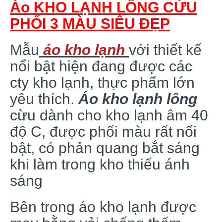
Áo KHO LẠNH LÔNG CỪU
PHỐI 3 MÀU SIÊU ĐẸP
Mẫu
áo kho lạnh
với thiết kế
nổi bật hiện đang được các
cty kho lạnh, thực phẩm lớn
yêu thích.
Áo kho lạnh lông
cừu dành cho kho lạnh âm 40
độ C, được phối màu rất nổi
bật, có phản quang bắt sáng
khi làm trong kho thiếu ánh
sáng
Bên trong áo kho lạnh được