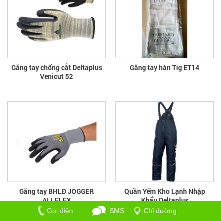
Găng tay chống cắt Deltaplus
Găng tay hàn Tig ET14
Venicut 52
Găng tay BHLĐ JOGGER
Quần Yếm Kho Lạnh Nhập
ALLFLEX
Khẩu Deltaplus
Gọi điện
SMS
Chỉ đường