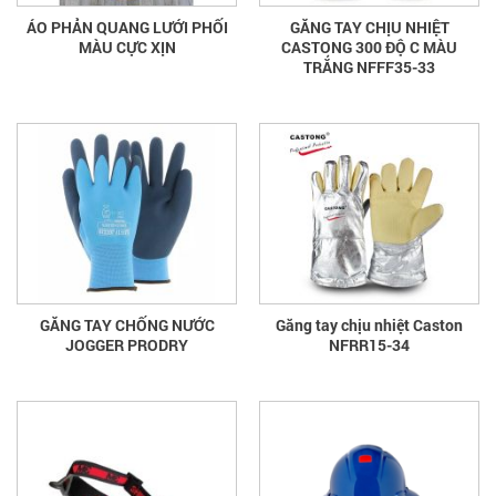
ÁO PHẢN QUANG LƯỚI PHỐI
GĂNG TAY CHỊU NHIỆT
MÀU CỰC XỊN
CASTONG 300 ĐỘ C MÀU
TRẮNG NFFF35-33
GĂNG TAY CHỐNG NƯỚC
Găng tay chịu nhiệt Caston
JOGGER PRODRY
NFRR15-34