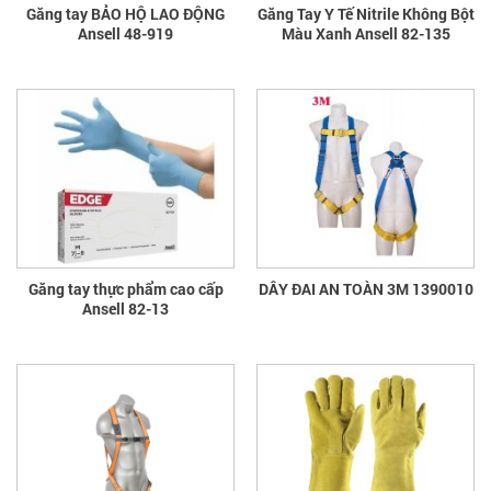
Găng tay BẢO HỘ LAO ĐỘNG
Găng Tay Y Tế Nitrile Không Bột
Ansell 48-919
Màu Xanh Ansell 82-135
Găng tay thực phẩm cao cấp
DÂY ĐAI AN TOÀN 3M 1390010
Ansell 82-13