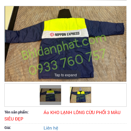
Tap to expand
Tên sản phẩm:
Áo KHO LẠNH LÔNG CỪU PHỐI 3 MÀU
SIÊU ĐẸP
Giá:
Liên hệ