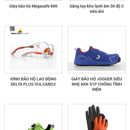
GIày bảo hộ Megasafe 880
Găng tay kho lạnh âm 30 độ C
siêu ấm
KÍNH BẢO HỘ LAO ĐỘNG
GIÀY BẢO HỘ JOGGER SIÊU
DELTA PLUS VULCANO2
NHẸ AKK S1P CHỐNG TĨNH
ĐIỆN