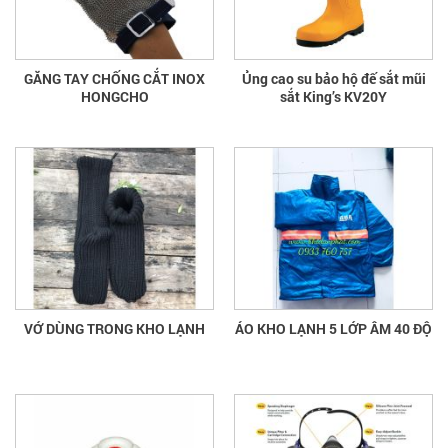
GĂNG TAY CHỐNG CẮT INOX
Ủng cao su bảo hộ đế sắt mũi
HONGCHO
sắt King’s KV20Y
VỚ DÙNG TRONG KHO LẠNH
ÁO KHO LẠNH 5 LỚP ÂM 40 ĐỘ