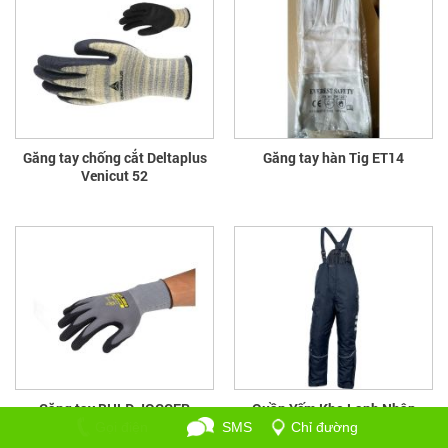
Găng tay chống cắt Deltaplus
Găng tay hàn Tig ET14
Venicut 52
Găng tay BHLĐ JOGGER
Quần Yếm Kho Lạnh Nhập
ALLFLEX
Khẩu Deltaplus
Gọi điện
SMS
Chỉ đường