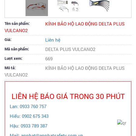
Tên sản phẩm:
KÍNH BẢO HỘ LAO ĐỘNG DELTA PLUS
VULCANO2
Giá:
Liên hệ
Mã sản phẩm:
DELTA PLUS VULCANO2
Lượt xem:
669
Mô tả:
KÍNH BẢO HỘ LAO ĐỘNG DELTA PLUS
VULCANO2
LIÊN HỆ BÁO GIÁ TRONG 30 PHÚT
Lan: 0933 760 757
Hiếu: 0902 675 343
Hậu: 0933 789 387
Mail: anphat@anphatsafety.com.vn