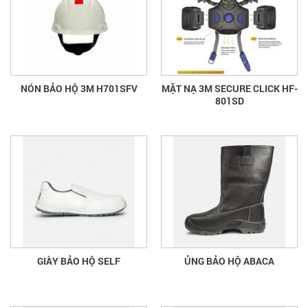
NÓN BẢO HỘ 3M H701SFV
MẶT NẠ 3M SECURE CLICK HF-
801SD
GIÀY BẢO HỘ SELF
ỦNG BẢO HỘ ABACA