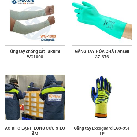
Ống tay chống cắt Takumi
GĂNG TAY HÓA CHẤT Ansell
WG1000
37-676
ÁO KHO LẠNH LÔNG CỪU SIÊU
Găng tay Exxoguard EG3-351
ẤM
1P