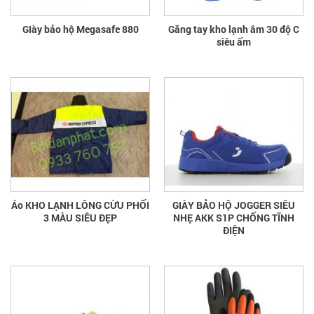
GIày bảo hộ Megasafe 880
Găng tay kho lạnh âm 30 độ C
siêu ấm
Áo KHO LẠNH LÔNG CỪU PHỐI
GIÀY BẢO HỘ JOGGER SIÊU
3 MÀU SIÊU ĐẸP
NHẸ AKK S1P CHỐNG TĨNH
ĐIỆN