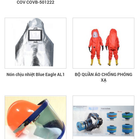
COV COVB-501222
Nón chịu nhiệt Blue Eagle AL1
BỘ QUẦN ÁO CHỐNG PHÓNG
XẠ