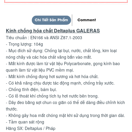
Chi Tiết Sản Phẩm
Comment
Kính chống hóa chất Deltaplus GALERAS
Tiêu chuẩn : EN166 và ANSI Z87.1-2003
- Trọng lượng: 104g
- Mục đích sử dụng: Chống lại bụi, nước, chất lỏng, kim loại
nóng chảy và các hóa chất văng bắn vào mắt.
- Mắt kính được làm từ vật liệu Polycarbonate, gọng kính bao
quanh làm từ vật liệu PVC mềm mại.
- Mắt kính chống đọng hơi sương và hơi hóa chất.
- Có khả năng chịu được tác động mạnh, chống trầy xước.
- Chống tĩnh điện, bám bụi.
- Có lỗ thoát khí chống tích tụ hơi nước bên trong.
- Dây đeo bằng sợi chun co giãn có thể dễ dàng điều chỉnh kích
thước.
- Không gây hoa mắt chóng mặt khi sử dụng trong thời gian dài.
- Tầm quan sát rộng
Hãng SX: Deltaplus / Pháp