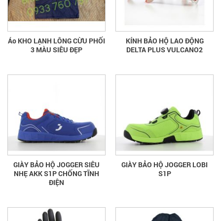
Áo KHO LẠNH LÔNG CỪU PHỐI
KÍNH BẢO HỘ LAO ĐỘNG
3 MÀU SIÊU ĐẸP
DELTA PLUS VULCANO2
GIÀY BẢO HỘ JOGGER SIÊU
GIÀY BẢO HỘ JOGGER LOBI
NHẸ AKK S1P CHỐNG TĨNH
S1P
ĐIỆN