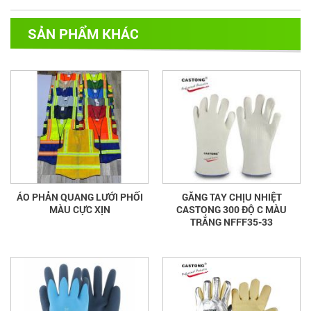
SẢN PHẨM KHÁC
ÁO PHẢN QUANG LƯỚI PHỐI
GĂNG TAY CHỊU NHIỆT
MÀU CỰC XỊN
CASTONG 300 ĐỘ C MÀU
TRẮNG NFFF35-33