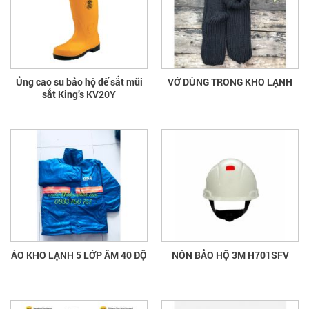
Ủng cao su bảo hộ đế sắt mũi
VỚ DÙNG TRONG KHO LẠNH
sắt King’s KV20Y
ÁO KHO LẠNH 5 LỚP ÂM 40 ĐỘ
NÓN BẢO HỘ 3M H701SFV