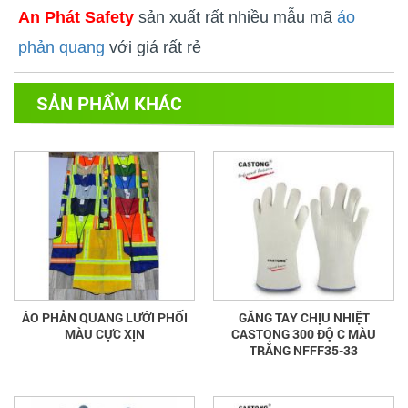
An Phát Safety
sản xuất rất nhiều mẫu mã
áo
phản
quang
với giá rất rẻ
SẢN PHẨM KHÁC
ÁO PHẢN QUANG LƯỚI PHỐI
GĂNG TAY CHỊU NHIỆT
MÀU CỰC XỊN
CASTONG 300 ĐỘ C MÀU
TRẮNG NFFF35-33