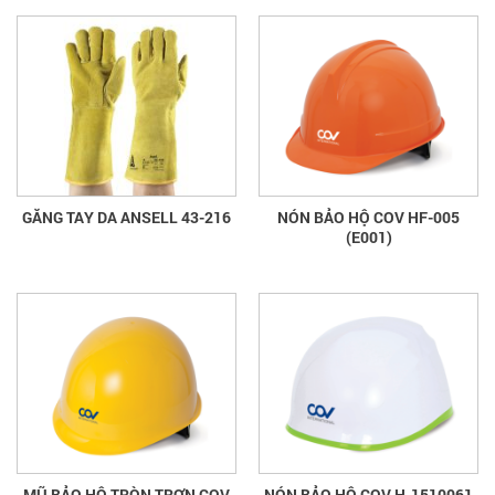
GĂNG TAY DA ANSELL 43-216
NÓN BẢO HỘ COV HF-005
(E001)
MŨ BẢO HỘ TRÒN TRƠN COV
NÓN BẢO HỘ COV H-1510061