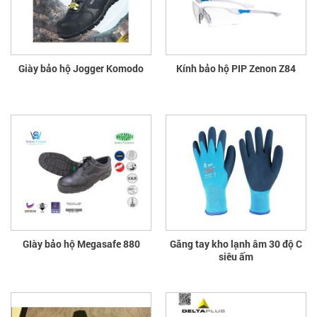
Giày bảo hộ Jogger Komodo
Kính bảo hộ PIP Zenon Z84
GIày bảo hộ Megasafe 880
Găng tay kho lạnh âm 30 độ C
siêu ấm