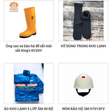
Ủng cao su bảo hộ đế sắt mũi
VỚ DÙNG TRONG KHO LẠNH
sắt King’s KV20Y
ÁO KHO LẠNH 5 LỚP ÂM 40 ĐỘ
NÓN BẢO HỘ 3M H701SFV