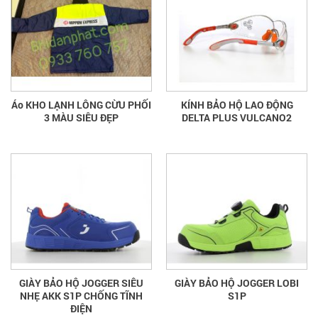
Áo KHO LẠNH LÔNG CỪU PHỐI
KÍNH BẢO HỘ LAO ĐỘNG
3 MÀU SIÊU ĐẸP
DELTA PLUS VULCANO2
GIÀY BẢO HỘ JOGGER SIÊU
GIÀY BẢO HỘ JOGGER LOBI
NHẸ AKK S1P CHỐNG TĨNH
S1P
ĐIỆN