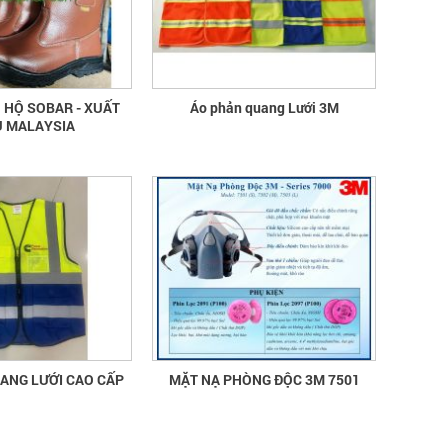
quần áo bảo hộ - Hội nghị Mạng
thông tin quốc gia về ATVSLĐ lần
thứ 16
quần áo bảo hộ - Hội nghị Mạng thông
 HỘ SOBAR - XUẤT
Áo phản quang Lưới 3M
tin quốc gia về ATVSLĐ lần thứ 16
 MALAYSIA
Hướng dẫn chọn mua và sử dụng
mũ bảo hộ
Hướng dẫn chọn mua và sử dụng mũ
bảo hộ, nón bảo hộ
PHẢN QUANG LƯỚI CAO CẤP
MẶT NẠ PHÒNG ĐỘC 3M 7501