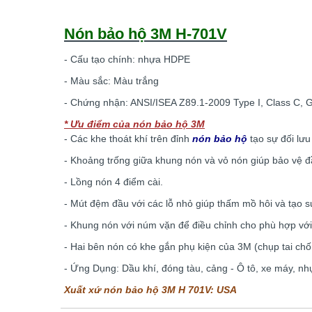
Nón bảo hộ 3M H-701V
- Cấu tạo chính: nhựa HDPE
- Màu sắc: Màu trắng
- Chứng nhận: ANSI/ISEA Z89.1-2009 Type I, Class C, 
* Ưu điểm của nón bảo hộ 3M
- Các khe thoát khí trên đỉnh
nón bảo hộ
tạo sự đối lưu
- Khoảng trống giữa khung nón và vỏ nón giúp bảo vệ 
- Lồng nón 4 điểm cài.
- Mút đệm đầu với các lỗ nhỏ giúp thấm mồ hôi và tạo sự
- Khung nón với núm vặn để điều chỉnh cho phù hợp với 
- Hai bên nón có khe gắn phụ kiện của 3M (chụp tai ch
- Ứng Dụng: Dầu khí, đóng tàu, cảng - Ô tô, xe máy, nhự
Xuất xứ nón bảo hộ 3M H 701V: USA