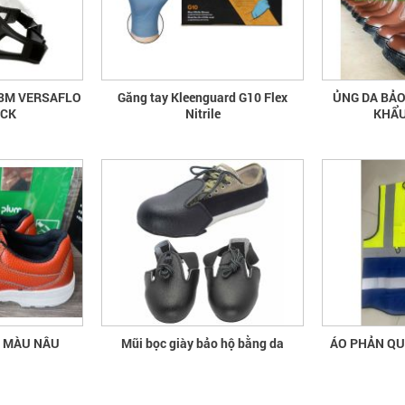
 3M VERSAFLO
Găng tay Kleenguard G10 Flex
ỦNG DA BẢO
ECK
Nitrile
KHẨU
A MÀU NÂU
Mũi bọc giày bảo hộ bằng da
ÁO 