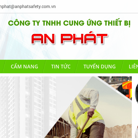
phat@anphatsafety.com.vn
CẨM NANG
TIN TỨC
TUYỂN DỤNG
LIÊ