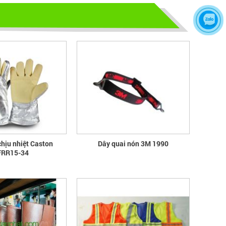
THÔNG DỤNG NHẤT HIỆN NAY
CHỌN GIÀY BẢO HỘ - ĐỪNG ĐỂ
CHÂN BẠN NGUY HIỂM
Hãy chọn lựa 1 đôi giày bảo hộ phù
hợp nhé
TỦ ĐỰNG HÓA CHẤT CÓ LỌC HẤP
THU
TỦ ĐỰNG HÓA CHẤT CÓ LỌC HẤP
THU
chịu nhiệt Caston
Dây quai nón 3M 1990
RR15-34
bao ho lao dong - Khóa tập huấn
Truyền thông viên nguồn về AT-
VSLĐ
bao ho lao dong - Khóa tập huấn
Truyền thông viên nguồn về AT-VSLĐ