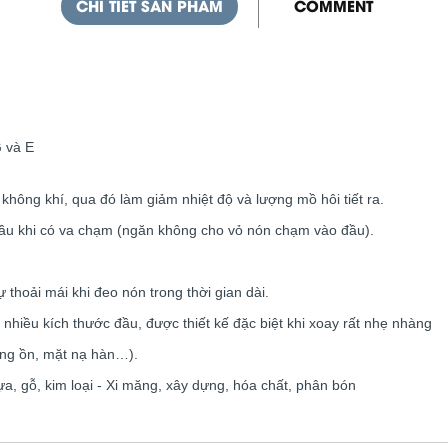
CHI TIẾT SẢN PHẨM
COMMENT
G và E
 không khí, qua đó làm giảm nhiệt độ và lượng mồ hôi tiết ra.
đầu khi có va chạm (ngăn không cho vỏ nón chạm vào đầu).
 thoải mái khi đeo nón trong thời gian dài.
nhiều kích thước đầu, được thiết kế đặc biệt khi xoay rất nhẹ nhàng
ống ồn, mặt nạ hàn…).
a, gỗ, kim loại - Xi măng, xây dựng, hóa chất, phân bón