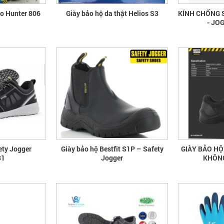
ao Hunter 806
Giày bảo hộ da thật Helios S3
KÍNH CHỐNG 
- JO
ety Jogger
Giày bảo hộ Bestfit S1P – Safety
GIÀY BẢO H
81
Jogger
KHÔNG