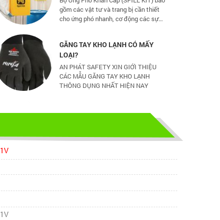
cố tràn đổ dầu và hoá chất mức vừa
và nhỏ
GĂNG TAY KHO LẠNH CÓ MẤY
LOẠI?
AN PHÁT SAFETY XIN GIỚI THIỆU
CÁC MẪU GĂNG TAY KHO LẠNH
THÔNG DỤNG NHẤT HIỆN NAY
CHỌN GIÀY BẢO HỘ - ĐỪNG ĐỂ
CHÂN BẠN NGUY HIỂM
Hãy chọn lựa 1 đôi giày bảo hộ phù
hợp nhé
01V
TỦ ĐỰNG HÓA CHẤT CÓ LỌC HẤP
THU
TỦ ĐỰNG HÓA CHẤT CÓ LỌC HẤP
THU
01V