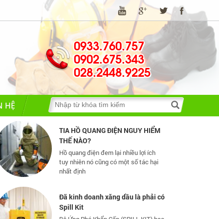
0933.760.757
Những quy định và hệ thống pháp
0902.675.343
luật về bảo hộ lao động
Những quy định và hệ thống pháp luật
028.2448.9225
về bảo hộ lao động
N HỆ
TIA HỒ QUANG ĐIỆN NGUY HIỂM
THẾ NÀO?
Hồ quang điện đem lại nhiều lợi ích
tuy nhiên nó cũng có một số tác hại
nhất định
Đã kinh doanh xăng dầu là phải có
Spill Kit
Bộ Ứng Phó Khẩn Cấp (SPILL KIT) bao
gồm các vật tư và trang bị cần thiết
cho ứng phó nhanh, cơ động các sự