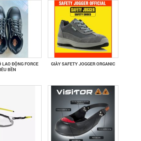
Ộ LAO ĐỘNG FORCE
GIÀY SAFETY JOGGER ORGANIC
IÊU BỀN