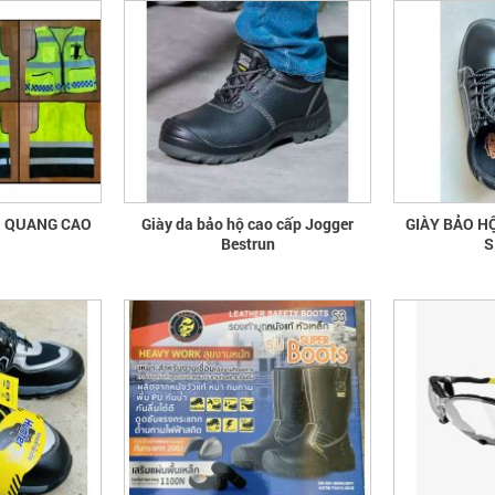
N QUANG CAO
Giày da bảo hộ cao cấp Jogger
GIÀY BẢO H
Bestrun
S