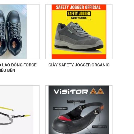
Ộ LAO ĐỘNG FORCE
GIÀY SAFETY JOGGER ORGANIC
IÊU BỀN