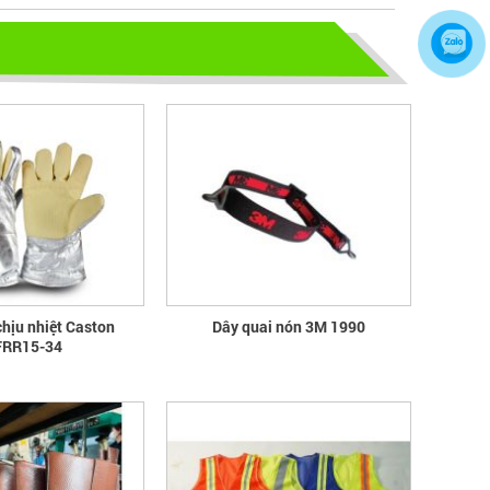
CHỌN GIÀY BẢO HỘ - ĐỪNG ĐỂ
CHÂN BẠN NGUY HIỂM
Hãy chọn lựa 1 đôi giày bảo hộ phù
hợp nhé
TỦ ĐỰNG HÓA CHẤT CÓ LỌC HẤP
THU
TỦ ĐỰNG HÓA CHẤT CÓ LỌC HẤP
THU
bao ho lao dong - Khóa tập huấn
chịu nhiệt Caston
Dây quai nón 3M 1990
Truyền thông viên nguồn về AT-
RR15-34
VSLĐ
bao ho lao dong - Khóa tập huấn
Truyền thông viên nguồn về AT-VSLĐ
quần áo bảo hộ - Hội nghị Mạng