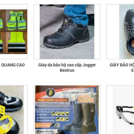
N QUANG CAO
Giày da bảo hộ cao cấp Jogger
GIÀY BẢO H
Bestrun
S