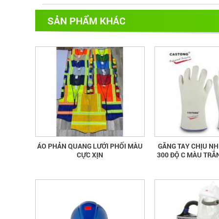
SẢN PHẨM KHÁC
ÁO PHẢN QUANG LƯỚI PHỐI MÀU
GĂNG TAY CHỊU NH
CỰC XỊN
300 ĐỘ C MÀU TRẮ