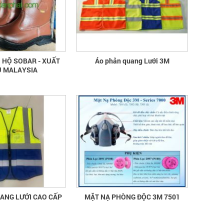
thông tin quốc gia về ATVSLĐ lần
thứ 16
quần áo bảo hộ - Hội nghị Mạng thông
tin quốc gia về ATVSLĐ lần thứ 16
Hướng dẫn chọn mua và sử dụng
 HỘ SOBAR - XUẤT
Áo phản quang Lưới 3M
mũ bảo hộ
 MALAYSIA
Hướng dẫn chọn mua và sử dụng mũ
bảo hộ, nón bảo hộ
PHẢN QUANG LƯỚI CAO CẤP
MẶT NẠ PHÒNG ĐỘC 3M 7501