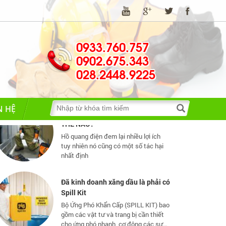
Những quy định và hệ thống pháp
luật về bảo hộ lao động
0933.760.757
Những quy định và hệ thống pháp luật
0902.675.343
về bảo hộ lao động
028.2448.9225
TIA HỒ QUANG ĐIỆN NGUY HIỂM
THẾ NÀO?
N HỆ
Hồ quang điện đem lại nhiều lợi ích
tuy nhiên nó cũng có một số tác hại
nhất định
Đã kinh doanh xăng dầu là phải có
Spill Kit
Bộ Ứng Phó Khẩn Cấp (SPILL KIT) bao
gồm các vật tư và trang bị cần thiết
cho ứng phó nhanh, cơ động các sự
cố tràn đổ dầu và hoá chất mức vừa
và nhỏ