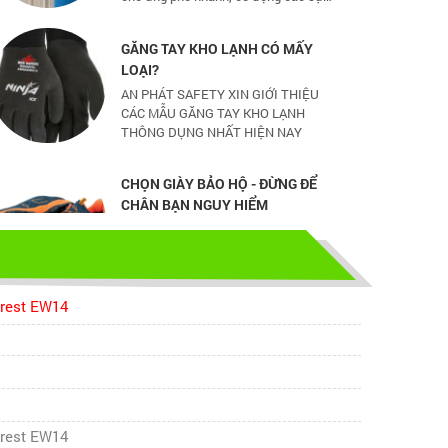
GĂNG TAY KHO LẠNH CÓ MẤY
LOẠI?
AN PHÁT SAFETY XIN GIỚI THIỆU
CÁC MẪU GĂNG TAY KHO LẠNH
THÔNG DỤNG NHẤT HIỆN NAY
CHỌN GIÀY BẢO HỘ - ĐỪNG ĐỂ
CHÂN BẠN NGUY HIỂM
Hãy chọn lựa 1 đôi giày bảo hộ phù
hợp nhé
TỦ ĐỰNG HÓA CHẤT CÓ LỌC HẤP
THU
erest EW14
TỦ ĐỰNG HÓA CHẤT CÓ LỌC HẤP
THU
bao ho lao dong - Khóa tập huấn
Truyền thông viên nguồn về AT-
erest EW14