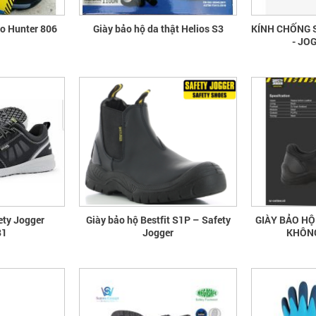
ao Hunter 806
Giày bảo hộ da thật Helios S3
KÍNH CHỐNG 
- JO
ety Jogger
Giày bảo hộ Bestfit S1P – Safety
GIÀY BẢO H
81
Jogger
KHÔNG