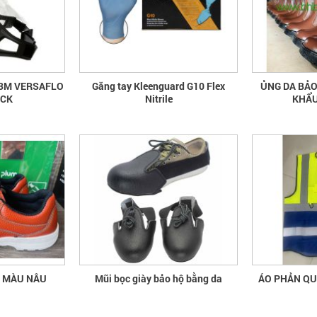
 3M VERSAFLO
Găng tay Kleenguard G10 Flex
ỦNG DA BẢO
ECK
Nitrile
KHẨU
A MÀU NÂU
Mũi bọc giày bảo hộ bằng da
ÁO 