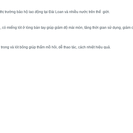
hị trường bảo hộ lao động tại Đài Loan và nhiều nước trên thế giới.
có miếng lót ở lòng bàn tay giúp giảm độ mài mòn, tăng thời gian sử dụng, giảm c
rong và lót bông giúp thấm mồ hôi, dễ thao tác, cách nhiệt hiệu quả.