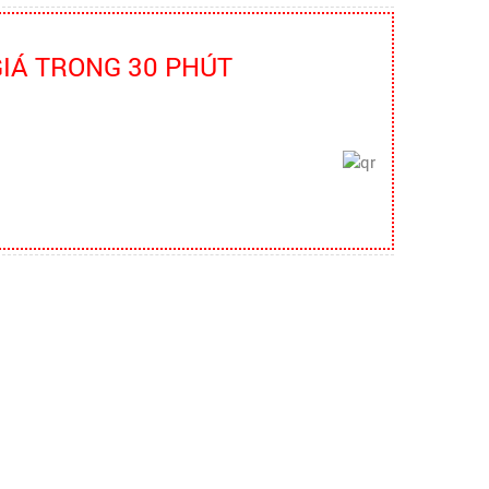
VSLĐ
bao ho lao dong - Khóa tập huấn
Truyền thông viên nguồn về AT-VSLĐ
GIÁ TRONG 30 PHÚT
quần áo bảo hộ - Hội nghị Mạng
thông tin quốc gia về ATVSLĐ lần
thứ 16
quần áo bảo hộ - Hội nghị Mạng thông
tin quốc gia về ATVSLĐ lần thứ 16
Hướng dẫn chọn mua và sử dụng
mũ bảo hộ
Hướng dẫn chọn mua và sử dụng mũ
bảo hộ, nón bảo hộ
Những quy định và hệ thống pháp
luật về bảo hộ lao động
Những quy định và hệ thống pháp luật
về bảo hộ lao động