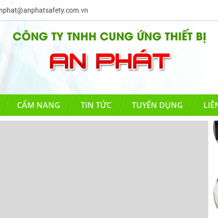
phat@anphatsafety.com.vn
CẨM NANG
TIN TỨC
TUYỂN DỤNG
LIÊ