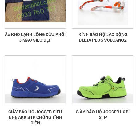
Áo KHO LẠNH LÔNG CỪU PHỐI
KÍNH BẢO HỘ LAO ĐỘNG
3 MÀU SIÊU ĐẸP
DELTA PLUS VULCANO2
GIÀY BẢO HỘ JOGGER SIÊU
GIÀY BẢO HỘ JOGGER LOBI
NHẸ AKK S1P CHỐNG TĨNH
S1P
ĐIỆN