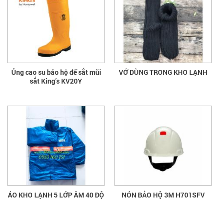
Ủng cao su bảo hộ đế sắt mũi
VỚ DÙNG TRONG KHO LẠNH
sắt King’s KV20Y
ÁO KHO LẠNH 5 LỚP ÂM 40 ĐỘ
NÓN BẢO HỘ 3M H701SFV