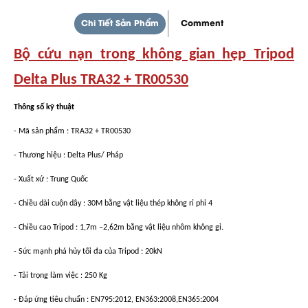
Chi Tiết Sản Phẩm
Comment
Bộ cứu nạn trong không gian hẹp Tripod
Delta Plus TRA32 + TR00530
Thông số kỹ thuật
- Mã sản phẩm : TRA32 + TR00530
- Thương hiệu : Delta Plus/ Pháp
- Xuất xứ : Trung Quốc
- Chiều dài cuộn dây : 30M bằng vật liệu thép không rỉ phi 4
- Chiều cao Tripod : 1,7m –2,62m bằng vật liệu nhôm không gỉ.
- Sức mạnh phá hủy tối đa của Tripod : 20kN
- Tải trọng làm việc : 250 Kg
- Đáp ứng tiêu chuẩn : EN795:2012, EN363:2008,EN365:2004