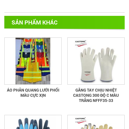
SẢN PHẨM KHÁC
ÁO PHẢN QUANG LƯỚI PHỐI
GĂNG TAY CHỊU NHIỆT
MÀU CỰC XỊN
CASTONG 300 ĐỘ C MÀU
TRẮNG NFFF35-33