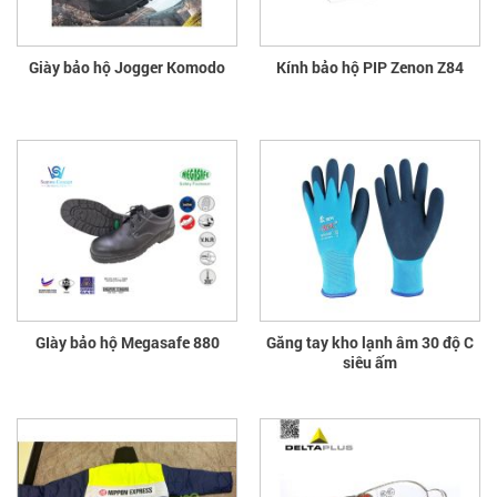
Giày bảo hộ Jogger Komodo
Kính bảo hộ PIP Zenon Z84
GIày bảo hộ Megasafe 880
Găng tay kho lạnh âm 30 độ C
siêu ấm