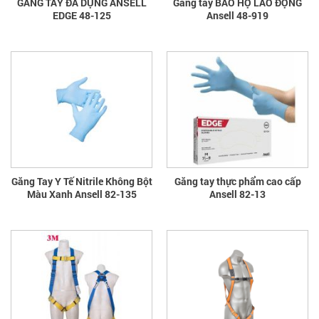
GĂNG TAY ĐA DỤNG ANSELL
Găng tay BẢO HỘ LAO ĐỘNG
EDGE 48-125
Ansell 48-919
Găng Tay Y Tế Nitrile Không Bột
Găng tay thực phẩm cao cấp
Màu Xanh Ansell 82-135
Ansell 82-13