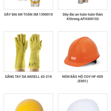
DÂY ĐAI AN TOÀN 3M 1390010
Dây đai an toàn toàn thân
KStrong AFH300102
GĂNG TAY DA ANSELL 43-216
NÓN BẢO HỘ COV HF-005
(E001)