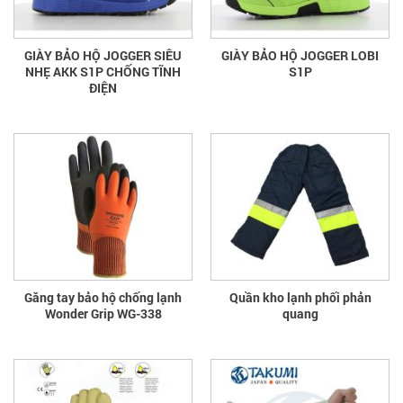
GIÀY BẢO HỘ JOGGER SIÊU
GIÀY BẢO HỘ JOGGER LOBI
NHẸ AKK S1P CHỐNG TĨNH
S1P
ĐIỆN
Găng tay bảo hộ chống lạnh
Quần kho lạnh phối phản
Wonder Grip WG-338
quang