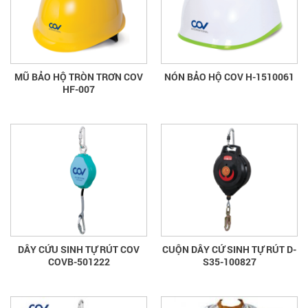
MŨ BẢO HỘ TRÒN TRƠN COV
NÓN BẢO HỘ COV H-1510061
HF-007
DÂY CỨU SINH TỰ RÚT COV
CUỘN DÂY CỨ SINH TỰ RÚT D-
COVB-501222
S35-100827