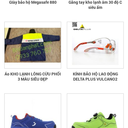
GIày bảo hộ Megasafe 880
Găng tay kho lạnh âm 30 độ C
siêu ấm
Áo KHO LẠNH LÔNG CỪU PHỐI
KÍNH BẢO HỘ LAO ĐỘNG
3 MÀU SIÊU ĐẸP
DELTA PLUS VULCANO2