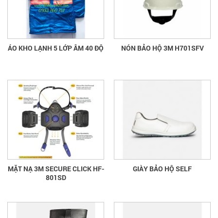
ÁO KHO LẠNH 5 LỚP ÂM 40 ĐỘ
NÓN BẢO HỘ 3M H701SFV
MẶT NẠ 3M SECURE CLICK HF-
GIÀY BẢO HỘ SELF
801SD