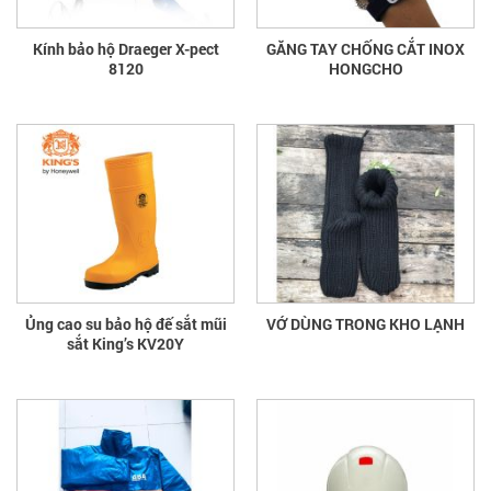
Kính bảo hộ Draeger X-pect
GĂNG TAY CHỐNG CẮT INOX
8120
HONGCHO
Ủng cao su bảo hộ đế sắt mũi
VỚ DÙNG TRONG KHO LẠNH
sắt King’s KV20Y