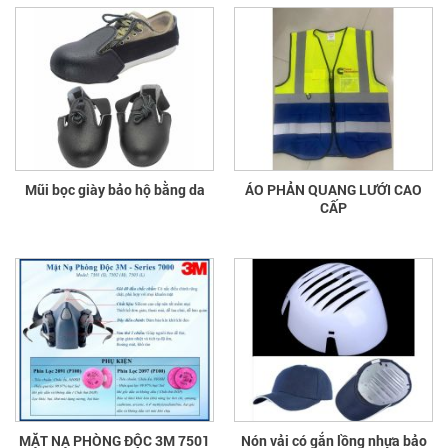
Mũi bọc giày bảo hộ bằng da
ÁO PHẢN QUANG LƯỚI CAO
CẤP
MẶT NẠ PHÒNG ĐỘC 3M 7501
Nón vải có gắn lồng nhựa bảo