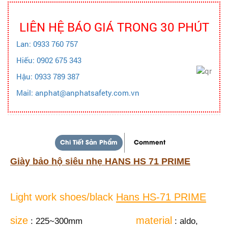
LIÊN HỆ BÁO GIÁ TRONG 30 PHÚT
Lan: 0933 760 757
Hiếu: 0902 675 343
Hậu: 0933 789 387
Mail: anphat@anphatsafety.com.vn
Chi Tiết Sản Phẩm
Comment
Giày bảo hộ siêu nhẹ HANS HS 71 PRIME
Light work shoes/black
Hans HS-71 PRIME
size
material
: 225~300mm
: aldo,