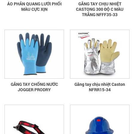
ÁO PHẢN QUANG LƯỚI PHỐI
GĂNG TAY CHỊU NHIỆT
MÀU CỰC XỊN
CASTONG 300 ĐỘ C MÀU
TRẮNG NFFF35-33
GĂNG TAY CHỐNG NƯỚC
Găng tay chịu nhiệt Caston
JOGGER PRODRY
NFRR15-34