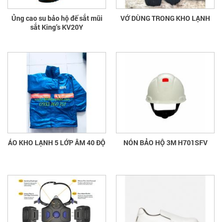
Ủng cao su bảo hộ đế sắt mũi
VỚ DÙNG TRONG KHO LẠNH
sắt King’s KV20Y
ÁO KHO LẠNH 5 LỚP ÂM 40 ĐỘ
NÓN BẢO HỘ 3M H701SFV