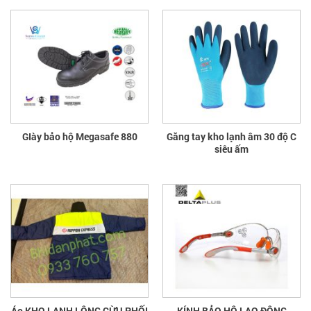
GIày bảo hộ Megasafe 880
Găng tay kho lạnh âm 30 độ C
siêu ấm
Áo KHO LẠNH LÔNG CỪU PHỐI
KÍNH BẢO HỘ LAO ĐỘNG