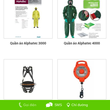
Quần áo Alphatec 3000
Quần áo Alphatec 4000
Dây Đai Toàn Thân Eolien
Cuộn dây tự hãm AN12015T
Gọi điện
SMS
Chỉ đường
HAR35