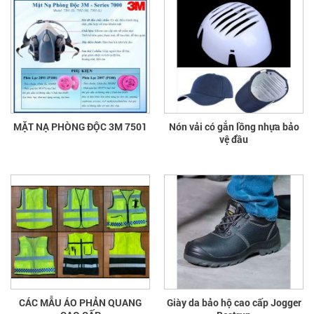
MẶT NẠ PHÒNG ĐỘC 3M 7501
Nón vải có gắn lồng nhựa bảo
vệ đầu
CÁC MẪU ÁO PHẢN QUANG
Giày da bảo hộ cao cấp Jogger