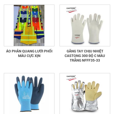
ÁO PHẢN QUANG LƯỚI PHỐI
GĂNG TAY CHỊU NHIỆT
MÀU CỰC XỊN
CASTONG 300 ĐỘ C MÀU
TRẮNG NFFF35-33