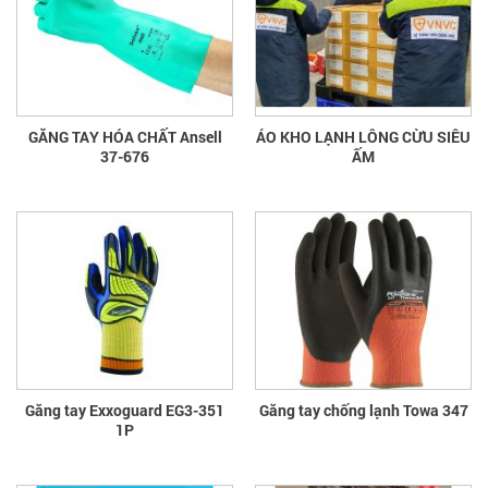
GĂNG TAY HÓA CHẤT Ansell
ÁO KHO LẠNH LÔNG CỪU SIÊU
37-676
ẤM
Găng tay Exxoguard EG3-351
Găng tay chống lạnh Towa 347
1P