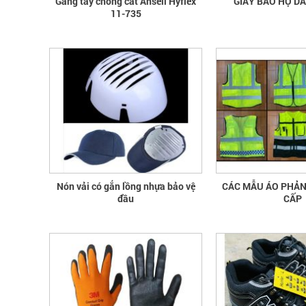
Găng tay chống cắt Ansell Hyflex
GIÀY BẢO HỘ D
11-735
Nón vải có gắn lồng nhựa bảo vệ
CÁC MẪU ÁO PHẢ
đầu
CẤP