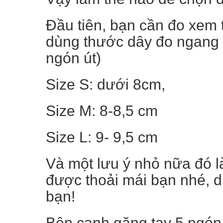
Đầu tiên, bạn cần đo xem 
dùng thước dây đo ngang l
ngón út)
Size S: dưới 8cm,
Size M: 8-8,5 cm
Size L: 9- 9,5 cm
Và một lưu ý nhỏ nữa đó l
được thoải mái bạn nhé, d
bạn!
Bên cạnh găng tay 5 ngón,