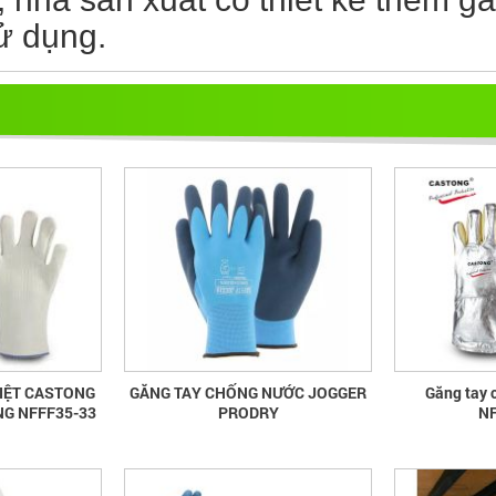
ử dụng.
IỆT CASTONG
GĂNG TAY CHỐNG NƯỚC JOGGER
Găng tay 
NG NFFF35-33
PRODRY
NF