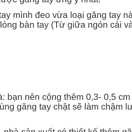
tay mình đeo vừa loại găng tay n
òng bàn tay (Từ giữa ngón cái và
à: bạn nên cộng thêm 0,3- 0,5 cm
ùng găng tay chật sẽ làm chậm lư
 nhà sản xuất có thiết kế thêm gă