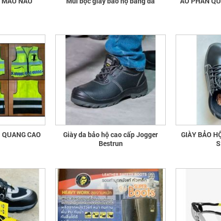
A MÀU NÂU
Mũi bọc giày bảo hộ bằng da
ÁO 
N QUANG CAO
Giày da bảo hộ cao cấp Jogger
GIÀY BẢO H
Bestrun
S