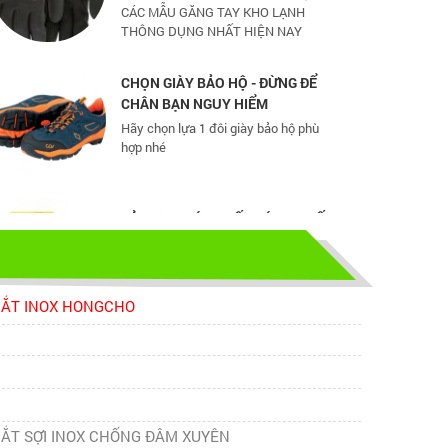
CHỌN GIÀY BẢO HỘ - ĐỪNG ĐỂ
CHÂN BẠN NGUY HIỂM
Hãy chọn lựa 1 đôi giày bảo hộ phù
hợp nhé
TỦ ĐỰNG HÓA CHẤT CÓ LỌC HẤP
THU
TỦ ĐỰNG HÓA CHẤT CÓ LỌC HẤP
THU
CẮT INOX HONGCHO
bao ho lao dong - Khóa tập huấn
Truyền thông viên nguồn về AT-
VSLĐ
bao ho lao dong - Khóa tập huấn
Truyền thông viên nguồn về AT-VSLĐ
ẮT SỢI INOX CHỐNG ĐÂM XUYÊN