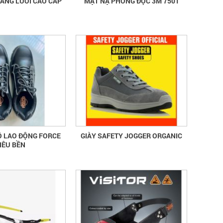
PHẢN QUANG LƯỚI CAO CẤP
MẶT NẠ PHÒNG ĐỘC 3M 7501
Ộ LAO ĐỘNG FORCE
GIÀY SAFETY JOGGER ORGANIC
IÊU BỀN