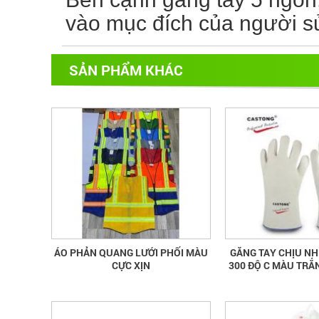
vào mục đích của người s
SẢN PHẨM KHÁC
ÁO PHẢN QUANG LƯỚI PHỐI MÀU
GĂNG TAY CHỊU NH
CỰC XỊN
300 ĐỘ C MÀU TRẮ