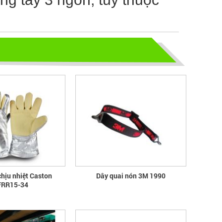
Hướng dẫn chọn mua và sử dụng
mũ bảo hộ
Hướng dẫn chọn mua và sử dụng mũ
bảo hộ, nón bảo hộ
chịu nhiệt Caston
Dây quai nón 3M 1990
RR15-34