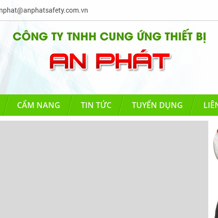
phat@anphatsafety.com.vn
CẨM NANG
TIN TỨC
TUYỂN DỤNG
LIÊ