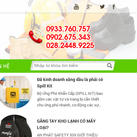
về bảo hộ lao động
0933.760.757
TIA HỒ QUANG ĐIỆN NGUY HIỂM
THẾ NÀO?
0902.675.343
Hồ quang điện đem lại nhiều lợi ích
028.2448.9225
tuy nhiên nó cũng có một số tác hại
nhất định
N HỆ
Đã kinh doanh xăng dầu là phải có
Spill Kit
Bộ Ứng Phó Khẩn Cấp (SPILL KIT) bao
gồm các vật tư và trang bị cần thiết
cho ứng phó nhanh, cơ động các sự
cố tràn đổ dầu và hoá chất mức vừa
và nhỏ
GĂNG TAY KHO LẠNH CÓ MẤY
LOẠI?
AN PHÁT SAFETY XIN GIỚI THIỆU
CÁC MẪU GĂNG TAY KHO LẠNH
THÔNG DỤNG NHẤT HIỆN NAY