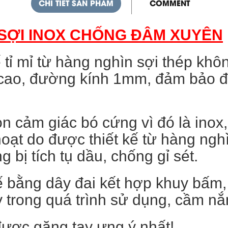
CHI TIẾT SẢN PHẨM
COMMENT
SỢI INOX CHỐNG ĐÂM XUYÊN
 tỉ mỉ từ hàng nghìn sợi thép khô
cao, đường kính 1mm, đảm bảo độ 
n cảm giác bó cứng vì đó là inox,
hoạt do được thiết kế từ hàng ngh
 bị tích tụ dầu, chống gỉ sét.
tế bằng dây đai kết hợp khuy bấm,
 trong quá trình sử dụng, cầm nắ
được găng tay ưng ý nhất!