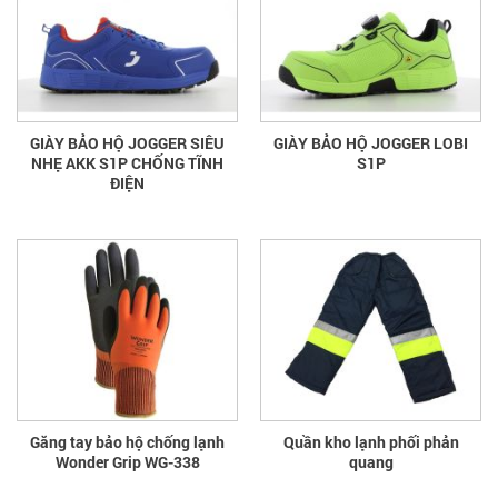
GIÀY BẢO HỘ JOGGER SIÊU
GIÀY BẢO HỘ JOGGER LOBI
NHẸ AKK S1P CHỐNG TĨNH
S1P
ĐIỆN
Găng tay bảo hộ chống lạnh
Quần kho lạnh phối phản
Wonder Grip WG-338
quang