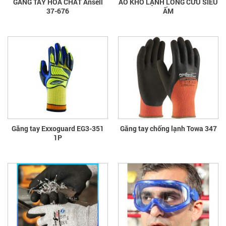
GĂNG TAY HÓA CHẤT Ansell
ÁO KHO LẠNH LÔNG CỪU SIÊU
37-676
ẤM
Găng tay Exxoguard EG3-351
Găng tay chống lạnh Towa 347
1P