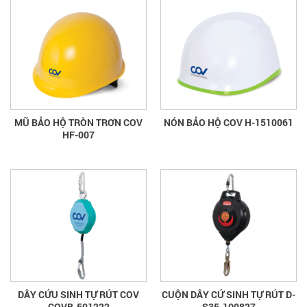
MŨ BẢO HỘ TRÒN TRƠN COV
NÓN BẢO HỘ COV H-1510061
HF-007
DÂY CỨU SINH TỰ RÚT COV
CUỘN DÂY CỨ SINH TỰ RÚT D-
COVB-501222
S35-100827