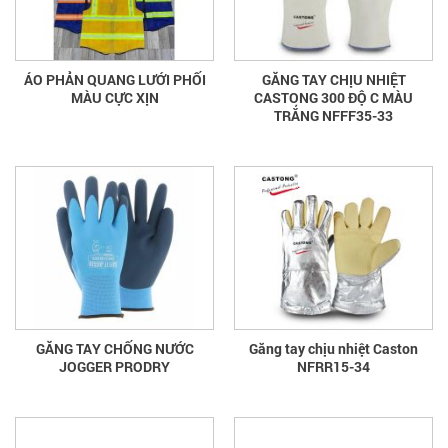
ÁO PHẢN QUANG LƯỚI PHỐI
GĂNG TAY CHỊU NHIỆT
MÀU CỰC XỊN
CASTONG 300 ĐỘ C MÀU
TRẮNG NFFF35-33
GĂNG TAY CHỐNG NƯỚC
Găng tay chịu nhiệt Caston
JOGGER PRODRY
NFRR15-34