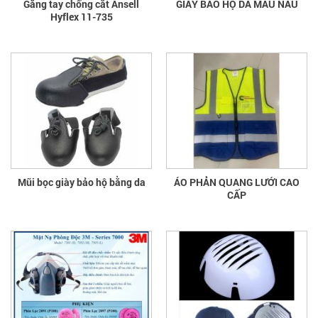
Găng tay chống cắt Ansell
GIÀY BẢO HỘ DA MÀU NÂU
Hyflex 11-735
Mũi bọc giày bảo hộ bằng da
ÁO PHẢN QUANG LƯỚI CAO
CẤP