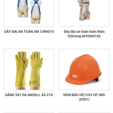
DÂY ĐAI AN TOÀN 3M 1390010
Dây đai an toàn toàn thân
KStrong AFH300102
GĂNG TAY DA ANSELL 43-216
NÓN BẢO HỘ COV HF-005
(E001)