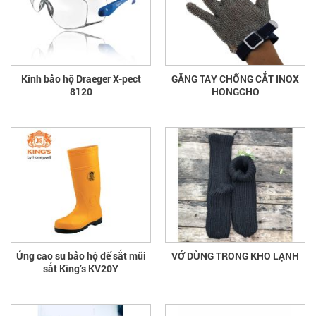
Kính bảo hộ Draeger X-pect
GĂNG TAY CHỐNG CẮT INOX
8120
HONGCHO
Ủng cao su bảo hộ đế sắt mũi
VỚ DÙNG TRONG KHO LẠNH
sắt King’s KV20Y