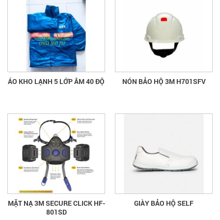
ÁO KHO LẠNH 5 LỚP ÂM 40 ĐỘ
NÓN BẢO HỘ 3M H701SFV
MẶT NẠ 3M SECURE CLICK HF-
GIÀY BẢO HỘ SELF
801SD