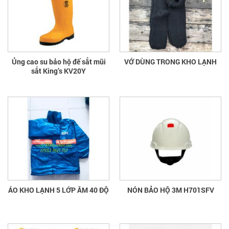
Ủng cao su bảo hộ đế sắt mũi
VỚ DÙNG TRONG KHO LẠNH
sắt King’s KV20Y
ÁO KHO LẠNH 5 LỚP ÂM 40 ĐỘ
NÓN BẢO HỘ 3M H701SFV