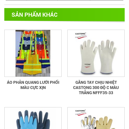
SẢN PHẨM KHÁC
ÁO PHẢN QUANG LƯỚI PHỐI
GĂNG TAY CHỊU NHIỆT
MÀU CỰC XỊN
CASTONG 300 ĐỘ C MÀU
TRẮNG NFFF35-33