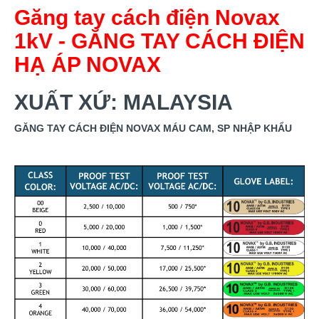
Găng tay cách điện Novax
1kV - GĂNG TAY CÁCH ĐIỆN
HẠ ÁP NOVAX
XUẤT XỨ: MALAYSIA
GĂNG TAY CÁCH ĐIỆN NOVAX MÁU CAM, SP NHẬP KHẨU