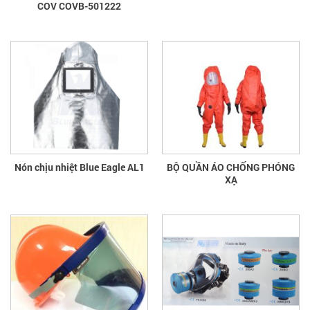
COV COVB-501222
Nón chịu nhiệt Blue Eagle AL1
BỘ QUẦN ÁO CHỐNG PHÓNG
XẠ