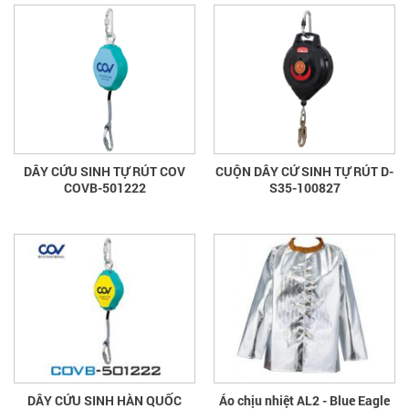
DÂY CỨU SINH TỰ RÚT COV
CUỘN DÂY CỨ SINH TỰ RÚT D-
COVB-501222
S35-100827
DÂY CỨU SINH HÀN QUỐC
Áo chịu nhiệt AL2 - Blue Eagle