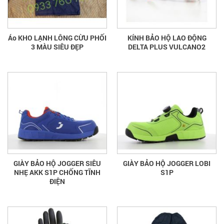
Áo KHO LẠNH LÔNG CỪU PHỐI
KÍNH BẢO HỘ LAO ĐỘNG
3 MÀU SIÊU ĐẸP
DELTA PLUS VULCANO2
GIÀY BẢO HỘ JOGGER SIÊU
GIÀY BẢO HỘ JOGGER LOBI
NHẸ AKK S1P CHỐNG TĨNH
S1P
ĐIỆN