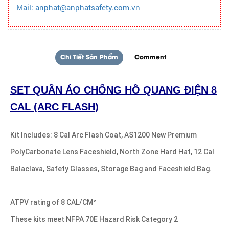
Mail: anphat@anphatsafety.com.vn
Chi Tiết Sản Phẩm
Comment
SET QUẦN ÁO CHỐNG HỒ QUANG ĐIỆN 8
CAL (ARC FLASH)
Kit Includes: 8 Cal Arc Flash Coat, AS1200 New Premium
PolyCarbonate Lens Faceshield, North Zone Hard Hat, 12 Cal
Balaclava, Safety Glasses, Storage Bag and Faceshield Bag.
ATPV rating of 8 CAL/CM²
These kits meet NFPA 70E Hazard Risk Category 2