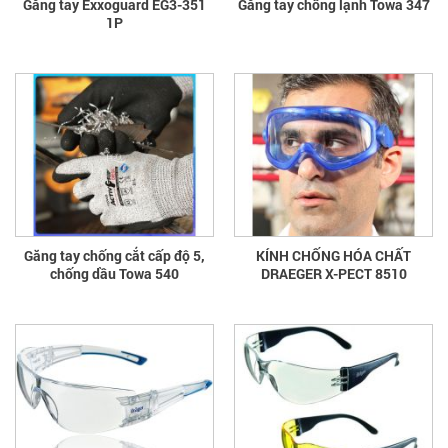
Găng tay Exxoguard EG3-351
Găng tay chống lạnh Towa 347
1P
Găng tay chống cắt cấp độ 5,
KÍNH CHỐNG HÓA CHẤT
chống dầu Towa 540
DRAEGER X-PECT 8510