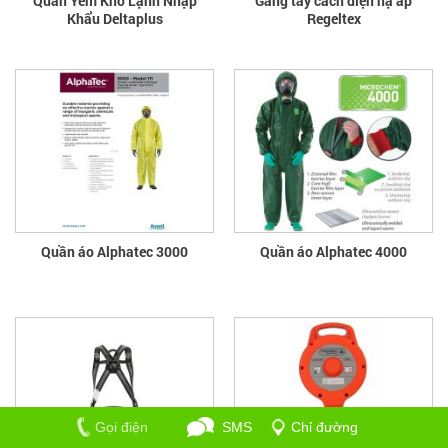
Quần Yếm Kho Lạnh Nhập
Găng tay cách điện hạ áp
Khẩu Deltaplus
Regeltex
Quần áo Alphatec 3000
Quần áo Alphatec 4000
Gọi điện
SMS
Chỉ đường