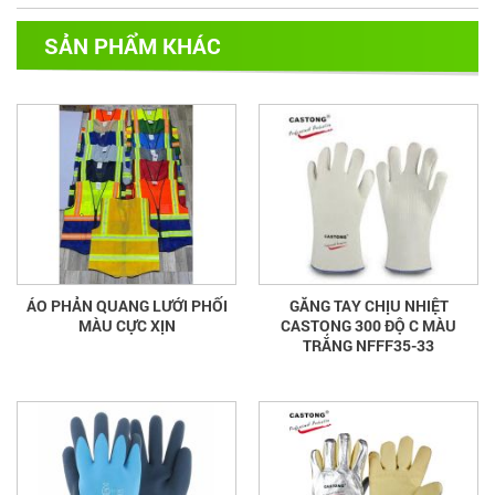
SẢN PHẨM KHÁC
ÁO PHẢN QUANG LƯỚI PHỐI
GĂNG TAY CHỊU NHIỆT
MÀU CỰC XỊN
CASTONG 300 ĐỘ C MÀU
TRẮNG NFFF35-33