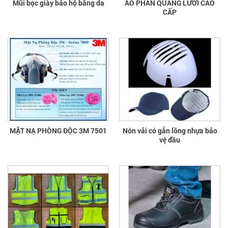
Mũi bọc giày bảo hộ bằng da
ÁO PHẢN QUANG LƯỚI CAO
CẤP
MẶT NẠ PHÒNG ĐỘC 3M 7501
Nón vải có gắn lồng nhựa bảo
vệ đầu