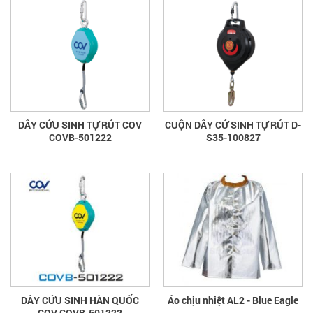
DÂY CỨU SINH TỰ RÚT COV
CUỘN DÂY CỨ SINH TỰ RÚT D-
COVB-501222
S35-100827
DÂY CỨU SINH HÀN QUỐC
Áo chịu nhiệt AL2 - Blue Eagle
COV COVB-501222