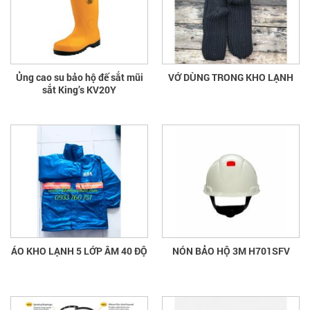
Ủng cao su bảo hộ đế sắt mũi
VỚ DÙNG TRONG KHO LẠNH
sắt King’s KV20Y
ÁO KHO LẠNH 5 LỚP ÂM 40 ĐỘ
NÓN BẢO HỘ 3M H701SFV