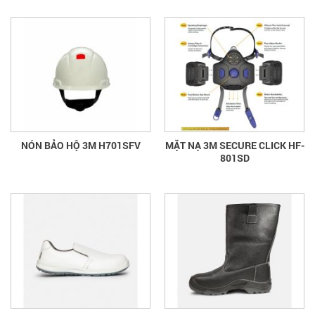
NÓN BẢO HỘ 3M H701SFV
MẶT NẠ 3M SECURE CLICK HF-
801SD