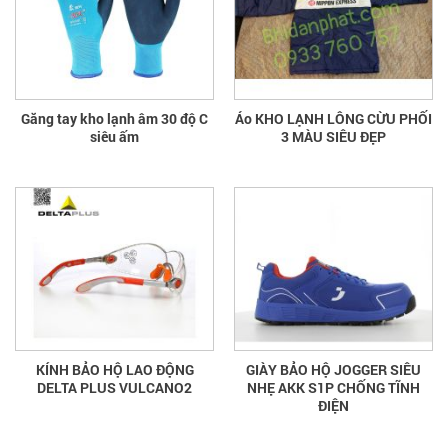
Găng tay kho lạnh âm 30 độ C
Áo KHO LẠNH LÔNG CỪU PHỐI
siêu ấm
3 MÀU SIÊU ĐẸP
KÍNH BẢO HỘ LAO ĐỘNG
GIÀY BẢO HỘ JOGGER SIÊU
DELTA PLUS VULCANO2
NHẸ AKK S1P CHỐNG TĨNH
ĐIỆN