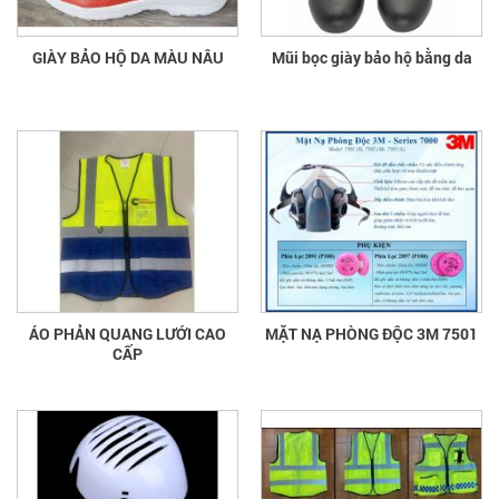
GIÀY BẢO HỘ DA MÀU NÂU
Mũi bọc giày bảo hộ bằng da
ÁO PHẢN QUANG LƯỚI CAO
MẶT NẠ PHÒNG ĐỘC 3M 7501
CẤP