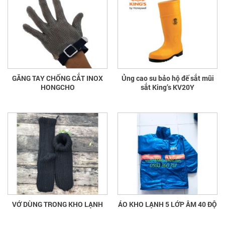
GĂNG TAY CHỐNG CẮT INOX
Ủng cao su bảo hộ đế sắt mũi
HONGCHO
sắt King’s KV20Y
VỚ DÙNG TRONG KHO LẠNH
ÁO KHO LẠNH 5 LỚP ÂM 40 ĐỘ