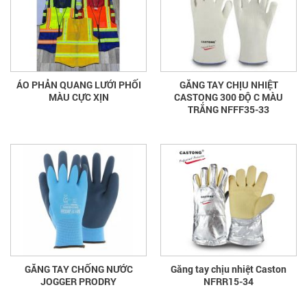
ÁO PHẢN QUANG LƯỚI PHỐI
GĂNG TAY CHỊU NHIỆT
MÀU CỰC XỊN
CASTONG 300 ĐỘ C MÀU
TRẮNG NFFF35-33
GĂNG TAY CHỐNG NƯỚC
Găng tay chịu nhiệt Caston
JOGGER PRODRY
NFRR15-34