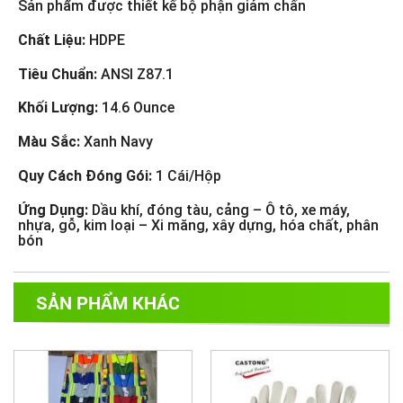
Sản phẩm được thiết kế bộ phận giảm chấn
Chất Liệu:
HDPE
Tiêu Chuẩn:
ANSI Z87.1
Khối Lượng:
14.6 Ounce
Màu Sắc:
Xanh Navy
Quy Cách Đóng Gói:
1 Cái/Hộp
Ứng Dụng:
Dầu khí, đóng tàu, cảng – Ô tô, xe máy,
nhựa, gỗ, kim loại – Xi măng, xây dựng, hóa chất, phân
bón
SẢN PHẨM KHÁC