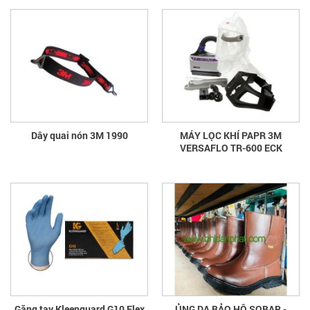
Dây quai nón 3M 1990
MÁY LỌC KHÍ PAPR 3M
VERSAFLO TR-600 ECK
Găng tay Kleenguard G10 Flex
ỦNG DA BẢO HỘ SOBAR -