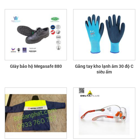
GIày bảo hộ Megasafe 880
Găng tay kho lạnh âm 30 độ C
siêu ấm