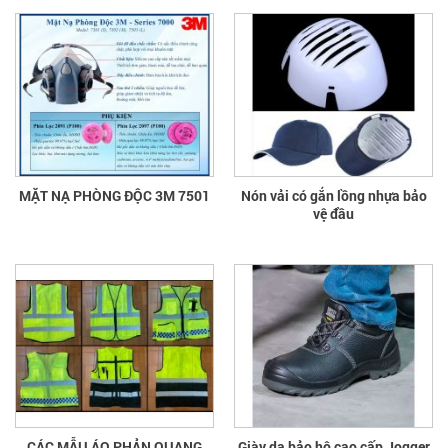
MẶT NẠ PHÒNG ĐỘC 3M 7501
Nón vải có gắn lồng nhựa bảo
vệ đầu
CÁC MẪU ÁO PHẢN QUANG
Giày da bảo hộ cao cấp Jogger