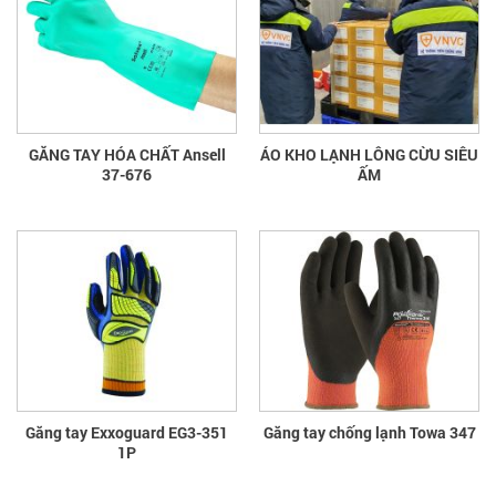
GĂNG TAY HÓA CHẤT Ansell
ÁO KHO LẠNH LÔNG CỪU SIÊU
37-676
ẤM
Găng tay Exxoguard EG3-351
Găng tay chống lạnh Towa 347
1P