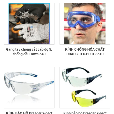
Găng tay chống cắt cấp độ 5,
KÍNH CHỐNG HÓA CHẤT
chống dầu Towa 540
DRAEGER X-PECT 8510
KÍNH BẢO HỘ Draeger X-pect
Kính bảo hộ Draeger X-pect