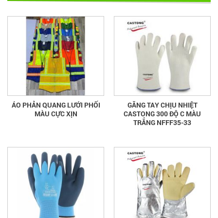
ÁO PHẢN QUANG LƯỚI PHỐI
GĂNG TAY CHỊU NHIỆT
MÀU CỰC XỊN
CASTONG 300 ĐỘ C MÀU
TRẮNG NFFF35-33