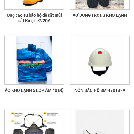
Ủng cao su bảo hộ đế sắt mũi
VỚ DÙNG TRONG KHO LẠNH
sắt King’s KV20Y
ÁO KHO LẠNH 5 LỚP ÂM 40 ĐỘ
NÓN BẢO HỘ 3M H701SFV