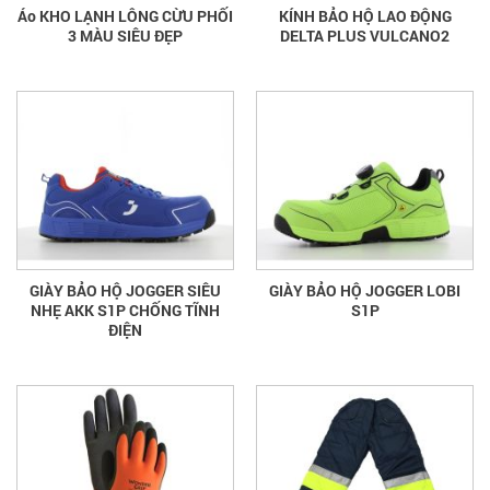
Áo KHO LẠNH LÔNG CỪU PHỐI
KÍNH BẢO HỘ LAO ĐỘNG
3 MÀU SIÊU ĐẸP
DELTA PLUS VULCANO2
GIÀY BẢO HỘ JOGGER SIÊU
GIÀY BẢO HỘ JOGGER LOBI
NHẸ AKK S1P CHỐNG TĨNH
S1P
ĐIỆN