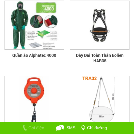
Quần áo Alphatec 4000
Dây Đai Toàn Thân Eolien
HAR35
Gọi điện
SMS
Chỉ đường
Cuộn dây tự hãm AN12015T
Bộ cứu nạn trong không gian