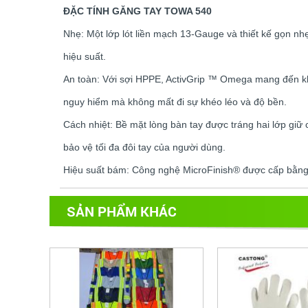
ĐẶC TÍNH GĂNG TAY TOWA 540
Nhẹ: Một lớp lót liền mạch 13-Gauge và thiết kế gọn nh
hiệu suất.
An toàn: Với sợi HPPE, ActivGrip ™ Omega mang đến k
nguy hiểm mà không mất đi sự khéo léo và độ bền.
Cách nhiệt: Bề mặt lòng bàn tay được tráng hai lớp giữ 
bảo vệ tối đa đôi tay của người dùng.
Hiệu suất bám: Công nghệ MicroFinish® được cấp bằng s
SẢN PHẨM KHÁC