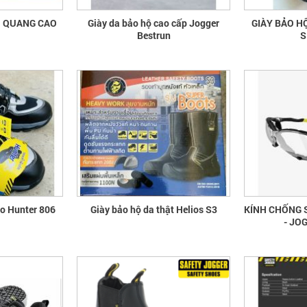
N QUANG CAO
Giày da bảo hộ cao cấp Jogger
GIÀY BẢO H
Bestrun
S
ao Hunter 806
Giày bảo hộ da thật Helios S3
KÍNH CHỐNG 
- JO