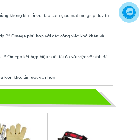
CHỌN GIÀY BẢO HỘ - ĐỪNG ĐỂ
ồng không khí tối ưu, tạo cảm giác mát mẻ giúp duy trì
CHÂN BẠN NGUY HIỂM
Hãy chọn lựa 1 đôi giày bảo hộ phù
hợp nhé
rip ™ Omega phù hợp với các công việc khó khăn và
TỦ ĐỰNG HÓA CHẤT CÓ LỌC HẤP
p ™ Omega kết hợp hiệu suất tối đa với việc vệ sinh để
THU
TỦ ĐỰNG HÓA CHẤT CÓ LỌC HẤP
THU
ều kiện khô, ẩm ướt và nhờn.
bao ho lao dong - Khóa tập huấn
Truyền thông viên nguồn về AT-
VSLĐ
bao ho lao dong - Khóa tập huấn
Truyền thông viên nguồn về AT-VSLĐ
quần áo bảo hộ - Hội nghị Mạng