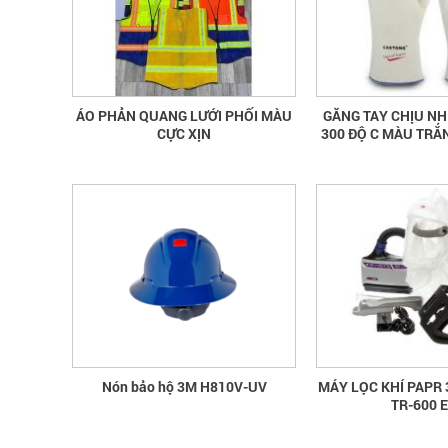
ÁO PHẢN QUANG LƯỚI PHỐI MÀU
GĂNG TAY CHỊU NH
CỰC XỊN
300 ĐỘ C MÀU TRẮ
Nón bảo hộ 3M H810V-UV
MÁY LỌC KHÍ PAPR
TR-600 