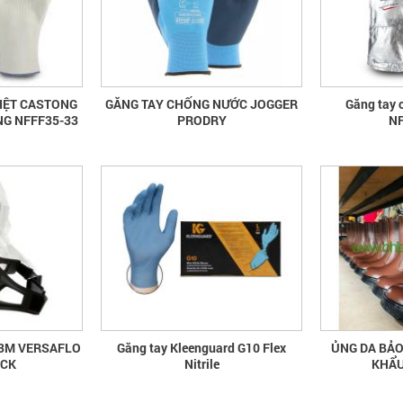
IỆT CASTONG
GĂNG TAY CHỐNG NƯỚC JOGGER
Găng tay 
NG NFFF35-33
PRODRY
NF
 3M VERSAFLO
Găng tay Kleenguard G10 Flex
ỦNG DA BẢO
ECK
Nitrile
KHẨU