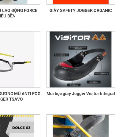
Ộ LAO ĐỘNG FORCE
GIÀY SAFETY JOGGER ORGANIC
IÊU BỀN
SƯƠNG MÙ ANTI FOG
Mũi bọc giày Jogger Visitor Integral
GGER TSAVO