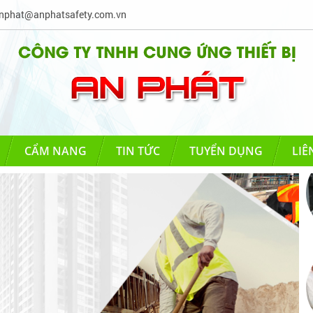
phat@anphatsafety.com.vn
CẨM NANG
TIN TỨC
TUYỂN DỤNG
LIÊ