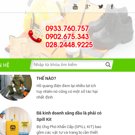
Những quy định và hệ thống pháp
luật về bảo hộ lao động
0933.760.757
Những quy định và hệ thống pháp luật
0902.675.343
về bảo hộ lao động
028.2448.9225
TIA HỒ QUANG ĐIỆN NGUY HIỂM
N HỆ
THẾ NÀO?
Hồ quang điện đem lại nhiều lợi ích
tuy nhiên nó cũng có một số tác hại
nhất định
Đã kinh doanh xăng dầu là phải có
Spill Kit
Bộ Ứng Phó Khẩn Cấp (SPILL KIT) bao
gồm các vật tư và trang bị cần thiết
cho ứng phó nhanh, cơ động các sự
cố tràn đổ dầu và hoá chất mức vừa