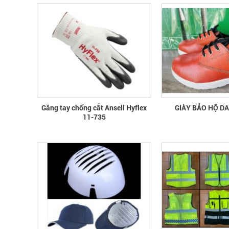
Găng tay chống cắt Ansell Hyflex
GIÀY BẢO HỘ D
11-735