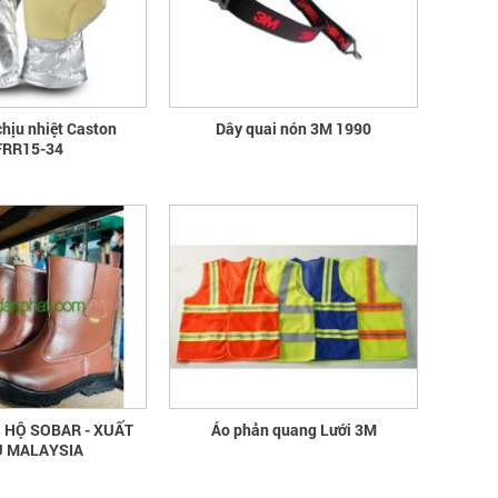
thông tin quốc gia về ATVSLĐ lần
thứ 16
quần áo bảo hộ - Hội nghị Mạng thông
tin quốc gia về ATVSLĐ lần thứ 16
chịu nhiệt Caston
Dây quai nón 3M 1990
Hướng dẫn chọn mua và sử dụng
RR15-34
mũ bảo hộ
Hướng dẫn chọn mua và sử dụng mũ
bảo hộ, nón bảo hộ
 HỘ SOBAR - XUẤT
Áo phản quang Lưới 3M
 MALAYSIA