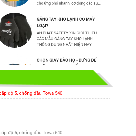
và nhỏ
GĂNG TAY KHO LẠNH CÓ MẤY
LOẠI?
AN PHÁT SAFETY XIN GIỚI THIỆU
CÁC MẪU GĂNG TAY KHO LẠNH
THÔNG DỤNG NHẤT HIỆN NAY
CHỌN GIÀY BẢO HỘ - ĐỪNG ĐỂ
CHÂN BẠN NGUY HIỂM
Hãy chọn lựa 1 đôi giày bảo hộ phù
hợp nhé
TỦ ĐỰNG HÓA CHẤT CÓ LỌC HẤP
cấp độ 5, chống dầu Towa 540
THU
TỦ ĐỰNG HÓA CHẤT CÓ LỌC HẤP
THU
bao ho lao dong - Khóa tập huấn
cấp độ 5, chống dầu Towa 540