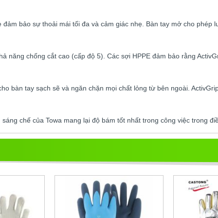
ẹ đảm bảo sự thoải mái tối đa và cảm giác nhẹ. Bàn tay mở cho phép lu
hả năng chống cắt cao (cấp độ 5). Các sợi HPPE đảm bảo rằng ActivG
cho bàn tay sạch sẽ và ngăn chặn mọi chất lỏng từ bên ngoài. ActivGri
áng chế của Towa mang lại độ bám tốt nhất trong công việc trong đi