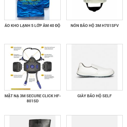
ÁO KHO LẠNH 5 LỚP ÂM 40 ĐỘ
NÓN BẢO HỘ 3M H701SFV
MẶT NẠ 3M SECURE CLICK HF-
GIÀY BẢO HỘ SELF
801SD