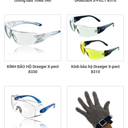
chống dầu Towa 540
DRAEGER X-PECT 8510
KÍNH BẢO HỘ Draeger X-pect
Kính bảo hộ Draeger X-pect
8330
8310