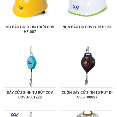
MŨ BẢO HỘ TRÒN TRƠN COV
NÓN BẢO HỘ COV H-1510061
HF-007
DÂY CỨU SINH TỰ RÚT COV
CUỘN DÂY CỨ SINH TỰ RÚT D-
COVB-501222
S35-100827