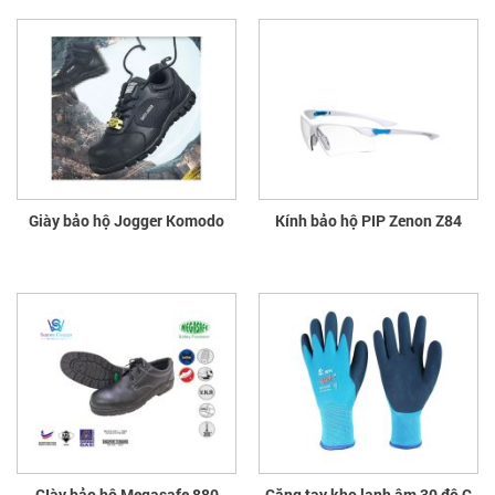
Giày bảo hộ Jogger Komodo
Kính bảo hộ PIP Zenon Z84
GIày bảo hộ Megasafe 880
Găng tay kho lạnh âm 30 độ C