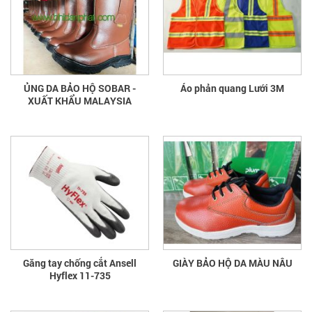
ỦNG DA BẢO HỘ SOBAR -
Áo phản quang Lưới 3M
XUẤT KHẨU MALAYSIA
Găng tay chống cắt Ansell
GIÀY BẢO HỘ DA MÀU NÂU
Hyflex 11-735