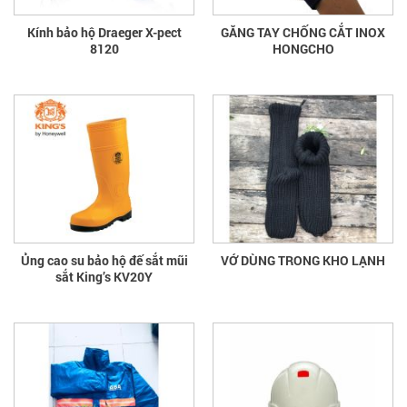
Kính bảo hộ Draeger X-pect
GĂNG TAY CHỐNG CẮT INOX
8120
HONGCHO
Ủng cao su bảo hộ đế sắt mũi
VỚ DÙNG TRONG KHO LẠNH
sắt King’s KV20Y