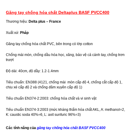
Găng tay chống hóa chất Deltaplus BASF PVCC400
Thương hiệu:
Delta plus – France
Xuất xứ:
Pháp
Găng tay chống hóa chất PVC, bên trong có lớp cotton
Chống mài mòn, chống dầu hóa học, xăng, bảo vệ cả cánh tay, chống trơn
trượt
Độ dài: 40cm, độ dầy: 1.2-1.4mm
Tiêu chuẩn: EN388 (4121, chống mài mòn cấp độ 4, chống cắt cấp độ 1,
chịu xé cấp độ 2 và chống đâm xuyên cấp độ 1)
Tiêu chuẩn EN374-2:2003: chống hóa chất và vi sinh vật
Tiêu chuẩn EN374-3:2003 (mức kháng thấm hóa chất AKL, A: methanol=2,
K: caustic soda 40%=6, L: axit sunfuric 96%=3)
Các tính năng của
găng tay chống hóa chất BASF PVCC400