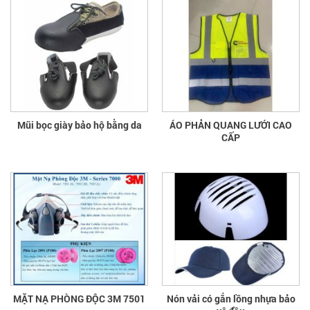
Mũi bọc giày bảo hộ bằng da
ÁO PHẢN QUANG LƯỚI CAO
CẤP
MẶT NẠ PHÒNG ĐỘC 3M 7501
Nón vải có gắn lồng nhựa bảo