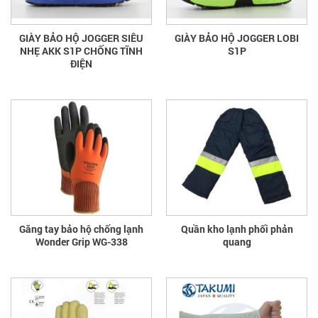
GIÀY BẢO HỘ JOGGER SIÊU
GIÀY BẢO HỘ JOGGER LOBI
NHẸ AKK S1P CHỐNG TĨNH
S1P
ĐIỆN
Găng tay bảo hộ chống lạnh
Quần kho lạnh phối phản
Wonder Grip WG-338
quang