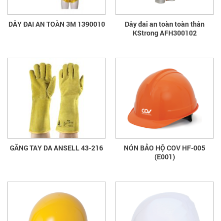
DÂY ĐAI AN TOÀN 3M 1390010
Dây đai an toàn toàn thân
KStrong AFH300102
GĂNG TAY DA ANSELL 43-216
NÓN BẢO HỘ COV HF-005
(E001)