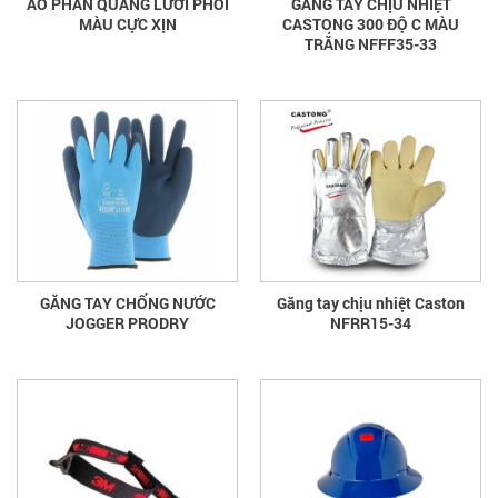
ÁO PHẢN QUANG LƯỚI PHỐI
GĂNG TAY CHỊU NHIỆT
MÀU CỰC XỊN
CASTONG 300 ĐỘ C MÀU
TRẮNG NFFF35-33
GĂNG TAY CHỐNG NƯỚC
Găng tay chịu nhiệt Caston
JOGGER PRODRY
NFRR15-34