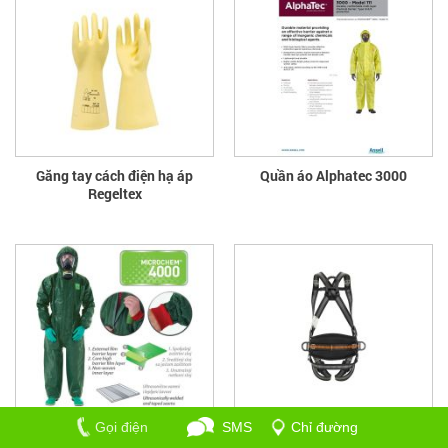
Găng tay cách điện hạ áp
Quần áo Alphatec 3000
Regeltex
Quần áo Alphatec 4000
Dây Đai Toàn Thân Eolien
Gọi điện
SMS
Chỉ đường
HAR35