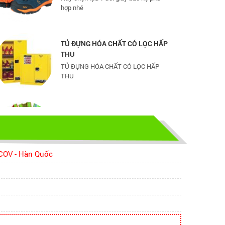
TỦ ĐỰNG HÓA CHẤT CÓ LỌC HẤP
THU
TỦ ĐỰNG HÓA CHẤT CÓ LỌC HẤP
THU
bao ho lao dong - Khóa tập huấn
Truyền thông viên nguồn về AT-
VSLĐ
bao ho lao dong - Khóa tập huấn
Truyền thông viên nguồn về AT-VSLĐ
 COV - Hàn Quốc
quần áo bảo hộ - Hội nghị Mạng
thông tin quốc gia về ATVSLĐ lần
thứ 16
quần áo bảo hộ - Hội nghị Mạng thông
tin quốc gia về ATVSLĐ lần thứ 16