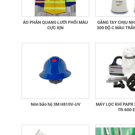
ÁO PHẢN QUANG LƯỚI PHỐI MÀU
GĂNG TAY CHỊU NH
CỰC XỊN
300 ĐỘ C MÀU TRẮ
Nón bảo hộ 3M H810V-UV
MÁY LỌC KHÍ PAPR
TR-600 