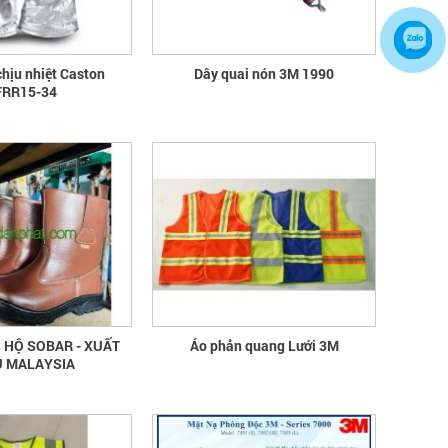
bao ho lao dong - Khóa tập huấn
chịu nhiệt Caston
Dây quai nón 3M 1990
Truyền thông viên nguồn về AT-
RR15-34
VSLĐ
bao ho lao dong - Khóa tập huấn
Truyền thông viên nguồn về AT-VSLĐ
quần áo bảo hộ - Hội nghị Mạng
thông tin quốc gia về ATVSLĐ lần
thứ 16
quần áo bảo hộ - Hội nghị Mạng thông
tin quốc gia về ATVSLĐ lần thứ 16
Hướng dẫn chọn mua và sử dụng
 HỘ SOBAR - XUẤT
Áo phản quang Lưới 3M
mũ bảo hộ
 MALAYSIA
Hướng dẫn chọn mua và sử dụng mũ
bảo hộ, nón bảo hộ