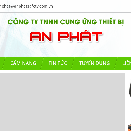
phat@anphatsafety.com.vn
CẨM NANG
TIN TỨC
TUYỂN DỤNG
LIÊ