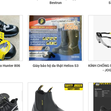
Bestrun
S
ao Hunter 806
Giày bảo hộ da thật Helios S3
KÍNH CHỐNG 
- JO