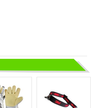
Bộ Ứng Phó Khẩn Cấp (SPILL KIT) bao
gồm các vật tư và trang bị cần thiết
cho ứng phó nhanh, cơ động các sự
cố tràn đổ dầu và hoá chất mức vừa
và nhỏ
GĂNG TAY KHO LẠNH CÓ MẤY
LOẠI?
AN PHÁT SAFETY XIN GIỚI THIỆU
CÁC MẪU GĂNG TAY KHO LẠNH
THÔNG DỤNG NHẤT HIỆN NAY
CHỌN GIÀY BẢO HỘ - ĐỪNG ĐỂ
CHÂN BẠN NGUY HIỂM
Hãy chọn lựa 1 đôi giày bảo hộ phù
hợp nhé
TỦ ĐỰNG HÓA CHẤT CÓ LỌC HẤP
THU
TỦ ĐỰNG HÓA CHẤT CÓ LỌC HẤP
THU