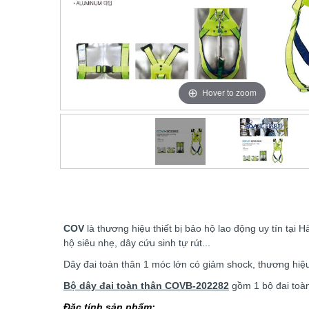
Hover to zoom
COV
là thương hiệu thiết bị bảo hộ lao động uy tín tại
hộ siêu nhẹ, dây cứu sinh tự rút...
Dây đai toàn thân 1 móc lớn có giảm shock, thương hi
Bộ dây đai toàn thân COVB-202282
gồm 1 bộ đai toà
Đặc tính sản phẩm: