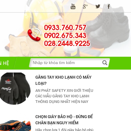
tuy nhiên nó cũng có một số tác hại
nhất định
0933.760.757
Đã kinh doanh xăng dầu là phải có
0902.675.343
Spill Kit
Bộ Ứng Phó Khẩn Cấp (SPILL KIT) bao
028.2448.9225
gồm các vật tư và trang bị cần thiết
cho ứng phó nhanh, cơ động các sự
cố tràn đổ dầu và hoá chất mức vừa
và nhỏ
N HỆ
GĂNG TAY KHO LẠNH CÓ MẤY
LOẠI?
AN PHÁT SAFETY XIN GIỚI THIỆU
CÁC MẪU GĂNG TAY KHO LẠNH
THÔNG DỤNG NHẤT HIỆN NAY
CHỌN GIÀY BẢO HỘ - ĐỪNG ĐỂ
CHÂN BẠN NGUY HIỂM
Hãy chọn lựa 1 đôi giày bảo hộ phù
hợp nhé