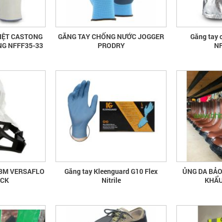
IỆT CASTONG
GĂNG TAY CHỐNG NƯỚC JOGGER
Găng tay 
NG NFFF35-33
PRODRY
NF
 3M VERSAFLO
Găng tay Kleenguard G10 Flex
ỦNG DA BẢO
ECK
Nitrile
KHẨU