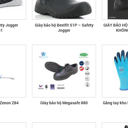
ety Jogger
Giày bảo hộ Bestfit S1P – Safety
GIÀY BẢO H
81
Jogger
KHÔNG
 Zenon Z84
GIày bảo hộ Megasafe 880
Găng tay kho 