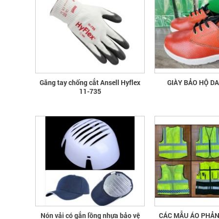
Găng tay chống cắt Ansell Hyflex
GIÀY BẢO HỘ D
11-735
Nón vải có gắn lồng nhựa bảo vệ
CÁC MẪU ÁO PHẢ