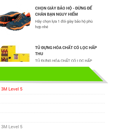
CHÂN BẠN NGUY HIỂM
Hãy chọn lựa 1 đôi giày bảo hộ phù
hợp nhé
TỦ ĐỰNG HÓA CHẤT CÓ LỌC HẤP
THU
TỦ ĐỰNG HÓA CHẤT CÓ LỌC HẤP
THU
bao ho lao dong - Khóa tập huấn
Truyền thông viên nguồn về AT-
VSLĐ
 3M Level 5
bao ho lao dong - Khóa tập huấn
Truyền thông viên nguồn về AT-VSLĐ
quần áo bảo hộ - Hội nghị Mạng
thông tin quốc gia về ATVSLĐ lần
 3M Level 5
thứ 16