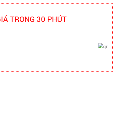
quần áo bảo hộ - Hội nghị Mạng thông
tin quốc gia về ATVSLĐ lần thứ 16
GIÁ TRONG 30 PHÚT
Hướng dẫn chọn mua và sử dụng
mũ bảo hộ
Hướng dẫn chọn mua và sử dụng mũ
bảo hộ, nón bảo hộ
Những quy định và hệ thống pháp
luật về bảo hộ lao động
Những quy định và hệ thống pháp luật
về bảo hộ lao động
TIA HỒ QUANG ĐIỆN NGUY HIỂM
THẾ NÀO?
Hồ quang điện đem lại nhiều lợi ích
tuy nhiên nó cũng có một số tác hại
nhất định