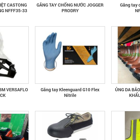
IỆT CASTONG
GĂNG TAY CHỐNG NƯỚC JOGGER
Găng tay 
NG NFFF35-33
PRODRY
NF
 3M VERSAFLO
Găng tay Kleenguard G10 Flex
ỦNG DA BẢO
ECK
Nitrile
KHẨU