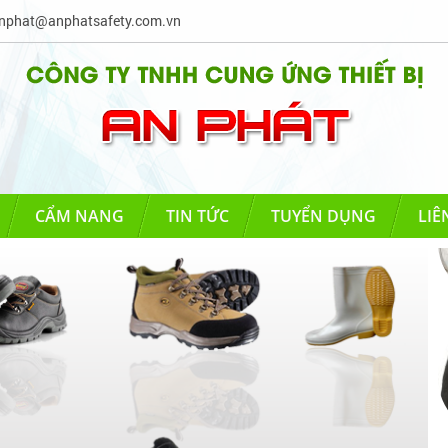
phat@anphatsafety.com.vn
CẨM NANG
TIN TỨC
TUYỂN DỤNG
LIÊ