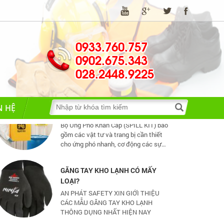
TIA HỒ QUANG ĐIỆN NGUY HIỂM
THẾ NÀO?
Hồ quang điện đem lại nhiều lợi ích
0933.760.757
tuy nhiên nó cũng có một số tác hại
0902.675.343
nhất định
028.2448.9225
Đã kinh doanh xăng dầu là phải có
Spill Kit
Bộ Ứng Phó Khẩn Cấp (SPILL KIT) bao
N HỆ
gồm các vật tư và trang bị cần thiết
cho ứng phó nhanh, cơ động các sự
cố tràn đổ dầu và hoá chất mức vừa
và nhỏ
GĂNG TAY KHO LẠNH CÓ MẤY
LOẠI?
AN PHÁT SAFETY XIN GIỚI THIỆU
CÁC MẪU GĂNG TAY KHO LẠNH
THÔNG DỤNG NHẤT HIỆN NAY
CHỌN GIÀY BẢO HỘ - ĐỪNG ĐỂ