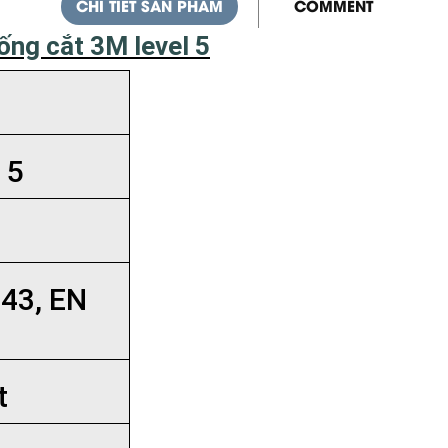
CHI TIẾT SẢN PHẨM
COMMENT
ống cắt 3M level 5
 5
43, EN
t