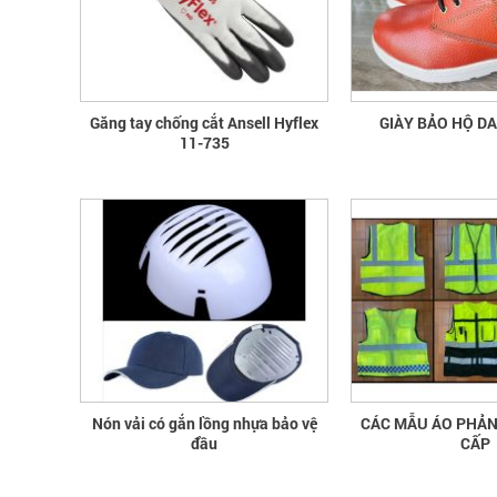
Găng tay chống cắt Ansell Hyflex
GIÀY BẢO HỘ D
11-735
Nón vải có gắn lồng nhựa bảo vệ
CÁC MẪU ÁO PHẢ
đầu
CẤP