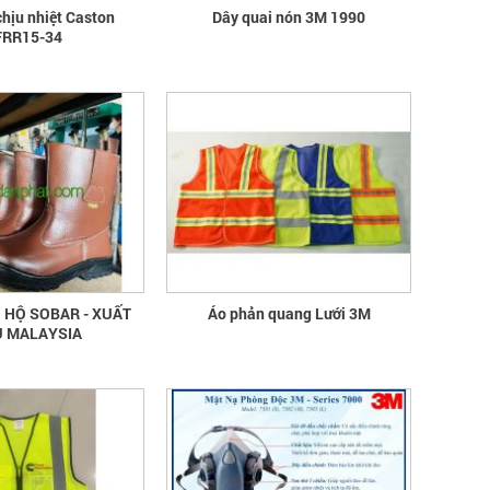
Hướng dẫn chọn mua và sử dụng mũ
chịu nhiệt Caston
Dây quai nón 3M 1990
bảo hộ, nón bảo hộ
RR15-34
 HỘ SOBAR - XUẤT
Áo phản quang Lưới 3M
 MALAYSIA