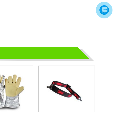
TỦ ĐỰNG HÓA CHẤT CÓ LỌC HẤP
THU
TỦ ĐỰNG HÓA CHẤT CÓ LỌC HẤP
THU
bao ho lao dong - Khóa tập huấn
Truyền thông viên nguồn về AT-
VSLĐ
bao ho lao dong - Khóa tập huấn
Truyền thông viên nguồn về AT-VSLĐ
quần áo bảo hộ - Hội nghị Mạng
thông tin quốc gia về ATVSLĐ lần
thứ 16
quần áo bảo hộ - Hội nghị Mạng thông
tin quốc gia về ATVSLĐ lần thứ 16
Hướng dẫn chọn mua và sử dụng
mũ bảo hộ