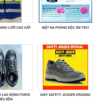
PHẢN QUANG LƯỚI CAO CẤP
MẶT NẠ PHÒNG ĐỘC 3M 7501
Ộ LAO ĐỘNG FORCE
GIÀY SAFETY JOGGER ORGANIC
IÊU BỀN