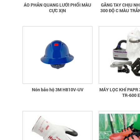
ÁO PHẢN QUANG LƯỚI PHỐI MÀU
GĂNG TAY CHỊU NH
CỰC XỊN
300 ĐỘ C MÀU TRẮ
Nón bảo hộ 3M H810V-UV
MÁY LỌC KHÍ PAPR
TR-600 