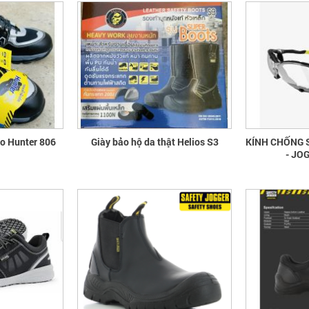
ao Hunter 806
Giày bảo hộ da thật Helios S3
KÍNH CHỐNG 
- JO