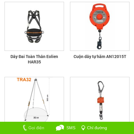
Dây Đai Toàn Thân Eolien
Cuộn dây tự hãm AN12015T
HAR35
Gọi điện
SMS
Chỉ đường
Bộ cứu nạn trong không gian
Dây chống sốc Minibloc AN102