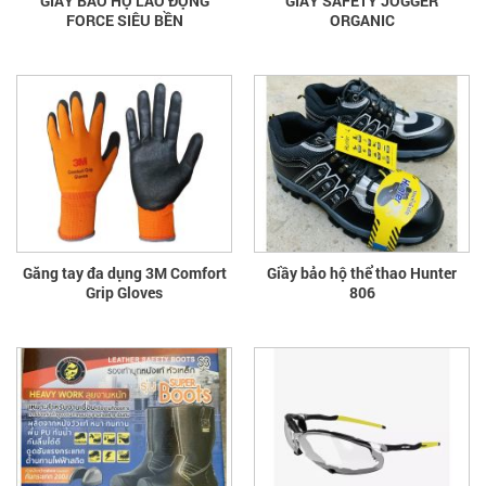
GIÀY BẢO HỘ LAO ĐỘNG
GIÀY SAFETY JOGGER
FORCE SIÊU BỀN
ORGANIC
Găng tay đa dụng 3M Comfort
Giầy bảo hộ thể thao Hunter
Grip Gloves
806