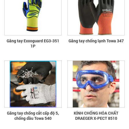
Găng tay Exxoguard EG3-351
Găng tay chống lạnh Towa 347
1P
Găng tay chống cắt cấp độ 5,
KÍNH CHỐNG HÓA CHẤT
chống dầu Towa 540
DRAEGER X-PECT 8510