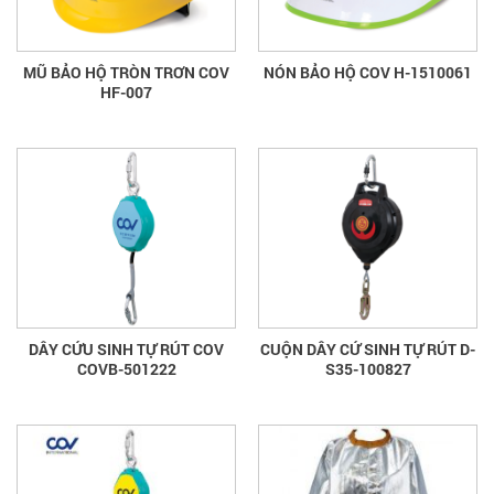
MŨ BẢO HỘ TRÒN TRƠN COV
NÓN BẢO HỘ COV H-1510061
HF-007
DÂY CỨU SINH TỰ RÚT COV
CUỘN DÂY CỨ SINH TỰ RÚT D-
COVB-501222
S35-100827