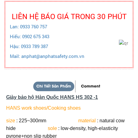
LIÊN HỆ BÁO GIÁ TRONG 30 PHÚT
Lan: 0933 760 757
Hiếu: 0902 675 343
Hậu: 0933 789 387
Mail: anphat@anphatsafety.com.vn
Chi Tiết Sản Phẩm
Comment
Giày bảo hộ Hàn Quốc HANS HS 302 -1
HANS work shoes/Cooking shoes
size
: 225~300mm
material
: natural cow
hide
sole
: low-density, high-elasticity
pyrone+non slip rubber