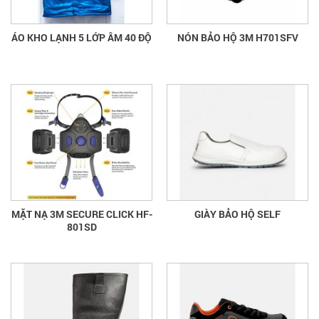
ÁO KHO LẠNH 5 LỚP ÂM 40 ĐỘ
NÓN BẢO HỘ 3M H701SFV
MẶT NẠ 3M SECURE CLICK HF-
GIÀY BẢO HỘ SELF
801SD