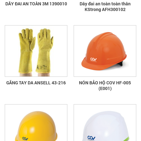
DÂY ĐAI AN TOÀN 3M 1390010
Dây đai an toàn toàn thân
KStrong AFH300102
GĂNG TAY DA ANSELL 43-216
NÓN BẢO HỘ COV HF-005
(E001)