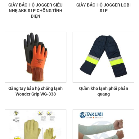
GIÀY BẢO HỘ JOGGER SIÊU
GIÀY BẢO HỘ JOGGER LOBI
NHẸ AKK S1P CHỐNG TĨNH
S1P
ĐIỆN
Găng tay bảo hộ chống lạnh
Quần kho lạnh phối phản
Wonder Grip WG-338
quang