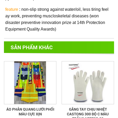
feature
: non-slip strong against water/oil, less tiring feel
ay work, preventing muscloskeletal diseases (won
disaster preventive innovation prize at 14th Protection
Equipment Quality Awards)
SẢN PHẨM KHÁC
ÁO PHẢN QUANG LƯỚI PHỐI
GĂNG TAY CHỊU NHIỆT
MÀU CỰC XỊN
CASTONG 300 ĐỘ C MÀU