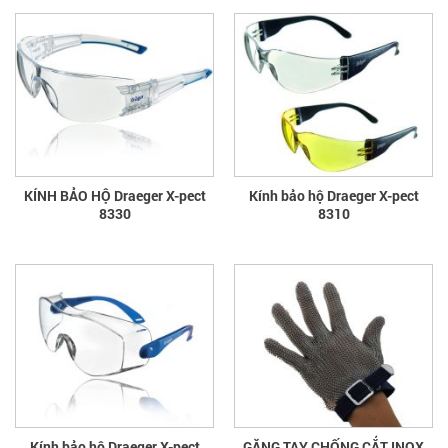
KÍNH BẢO HỘ Draeger X-pect
Kính bảo hộ Draeger X-pect
8330
8310
Kính bảo hộ Draeger X-pect
GĂNG TAY CHỐNG CẮT INOX