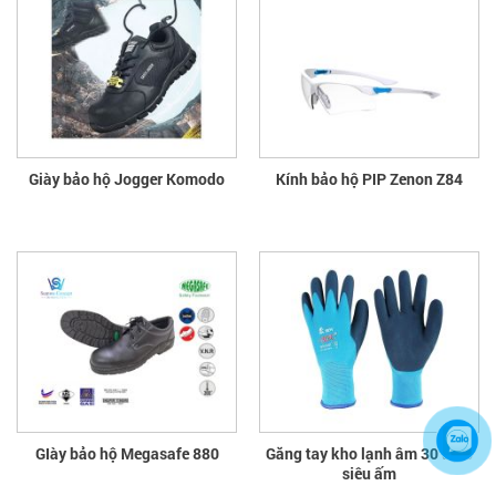
Giày bảo hộ Jogger Komodo
Kính bảo hộ PIP Zenon Z84
GIày bảo hộ Megasafe 880
Găng tay kho lạnh âm 30 độ C
siêu ấm