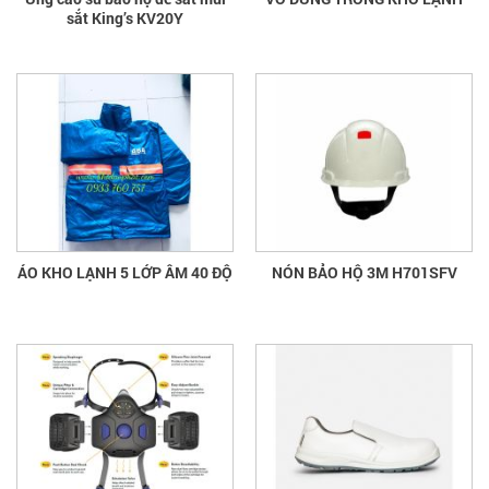
sắt King’s KV20Y
ÁO KHO LẠNH 5 LỚP ÂM 40 ĐỘ
NÓN BẢO HỘ 3M H701SFV