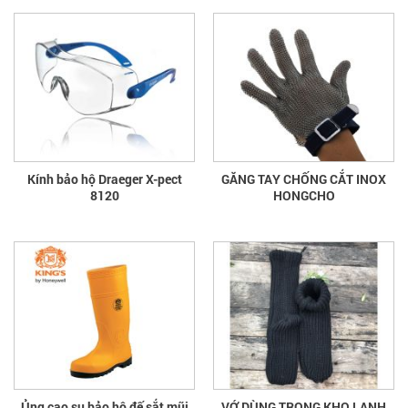
Kính bảo hộ Draeger X-pect
GĂNG TAY CHỐNG CẮT INOX
8120
HONGCHO
Ủng cao su bảo hộ đế sắt mũi
VỚ DÙNG TRONG KHO LẠNH