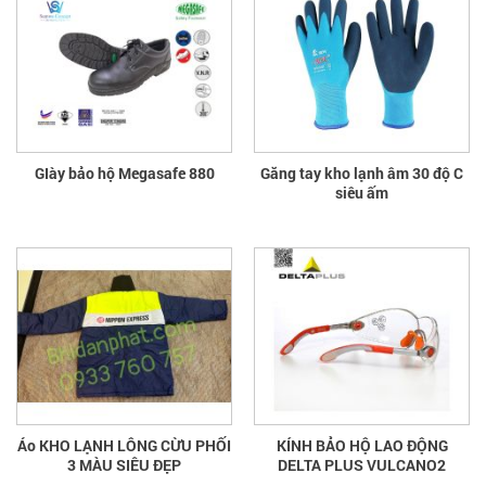
GIày bảo hộ Megasafe 880
Găng tay kho lạnh âm 30 độ C
siêu ấm
Áo KHO LẠNH LÔNG CỪU PHỐI
KÍNH BẢO HỘ LAO ĐỘNG
3 MÀU SIÊU ĐẸP
DELTA PLUS VULCANO2