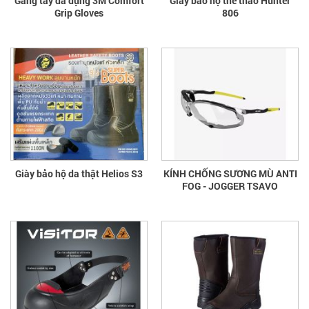
Găng tay đa dụng 3M Comfort
Giầy bảo hộ thể thao Hunter
Grip Gloves
806
Giày bảo hộ da thật Helios S3
KÍNH CHỐNG SƯƠNG MÙ ANTI
FOG - JOGGER TSAVO