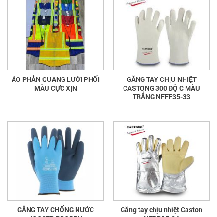
ÁO PHẢN QUANG LƯỚI PHỐI
GĂNG TAY CHỊU NHIỆT
MÀU CỰC XỊN
CASTONG 300 ĐỘ C MÀU
TRẮNG NFFF35-33
GĂNG TAY CHỐNG NƯỚC
Găng tay chịu nhiệt Caston