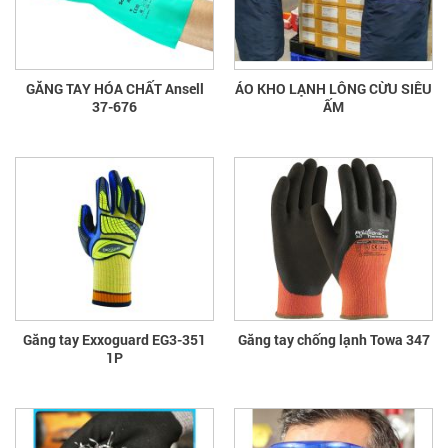
GĂNG TAY HÓA CHẤT Ansell
ÁO KHO LẠNH LÔNG CỪU SIÊU
37-676
ẤM
Găng tay Exxoguard EG3-351
Găng tay chống lạnh Towa 347
1P