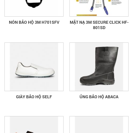
NÓN BẢO HỘ 3M H701SFV
MẶT NẠ 3M SECURE CLICK HF-
801SD
GIÀY BẢO HỘ SELF
ỦNG BẢO HỘ ABACA