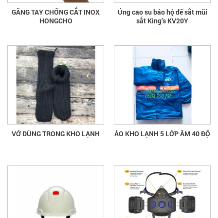
GĂNG TAY CHỐNG CẮT INOX
Ủng cao su bảo hộ đế sắt mũi
HONGCHO
sắt King’s KV20Y
VỚ DÙNG TRONG KHO LẠNH
ÁO KHO LẠNH 5 LỚP ÂM 40 ĐỘ