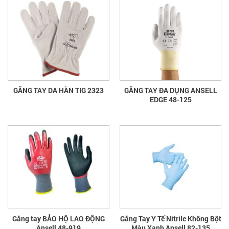
GĂNG TAY DA HÀN TIG 2323
GĂNG TAY ĐA DỤNG ANSELL
EDGE 48-125
Găng tay BẢO HỘ LAO ĐỘNG
Găng Tay Y Tế Nitrile Không Bột
Ansell 48-919
Màu Xanh Ansell 82-135