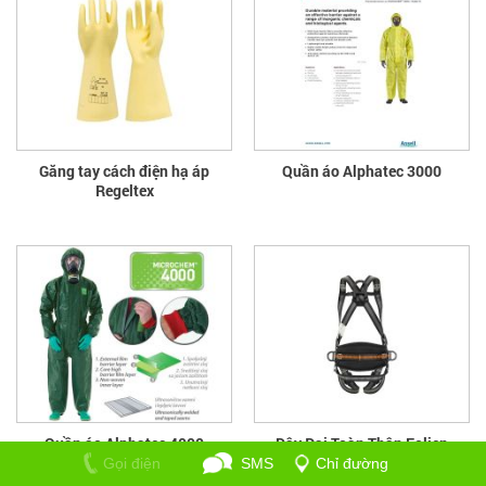
Găng tay cách điện hạ áp
Quần áo Alphatec 3000
Regeltex
Quần áo Alphatec 4000
Dây Đai Toàn Thân Eolien
HAR35
Gọi điện
SMS
Chỉ đường