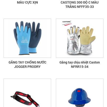
MÀU CỰC XỊN
CASTONG 300 ĐỘ C MÀU
TRẮNG NFFF35-33
GĂNG TAY CHỐNG NƯỚC
Găng tay chịu nhiệt Caston
JOGGER PRODRY
NFRR15-34