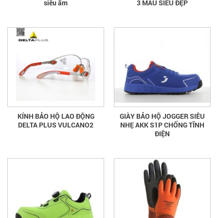
siêu ấm
3 MÀU SIÊU ĐẸP
KÍNH BẢO HỘ LAO ĐỘNG
GIÀY BẢO HỘ JOGGER SIÊU
DELTA PLUS VULCANO2
NHẸ AKK S1P CHỐNG TĨNH
ĐIỆN