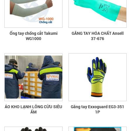
Ống tay chống cắt Takumi
GĂNG TAY HÓA CHẤT Ansell
WG1000
37-676
ÁO KHO LẠNH LÔNG CỪU SIÊU
Găng tay Exxoguard EG3-351
ẤM
1P