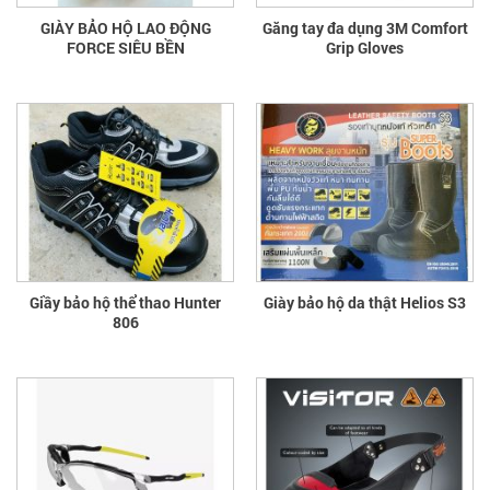
GIÀY BẢO HỘ LAO ĐỘNG
Găng tay đa dụng 3M Comfort
FORCE SIÊU BỀN
Grip Gloves
Giầy bảo hộ thể thao Hunter
Giày bảo hộ da thật Helios S3
806