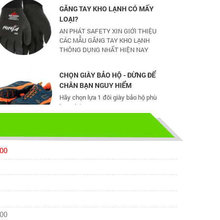
AN PHÁT SAFETY XIN GIỚI THIỆU
CÁC MẪU GĂNG TAY KHO LẠNH
THÔNG DỤNG NHẤT HIỆN NAY
CHỌN GIÀY BẢO HỘ - ĐỪNG ĐỂ
CHÂN BẠN NGUY HIỂM
Hãy chọn lựa 1 đôi giày bảo hộ phù
hợp nhé
TỦ ĐỰNG HÓA CHẤT CÓ LỌC HẤP
THU
TỦ ĐỰNG HÓA CHẤT CÓ LỌC HẤP
600
THU
bao ho lao dong - Khóa tập huấn
Truyền thông viên nguồn về AT-
VSLĐ
600