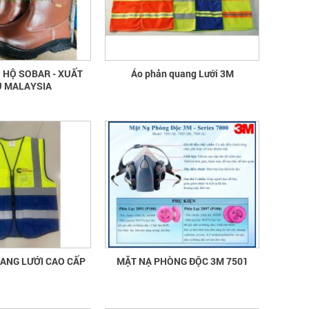
quần áo bảo hộ - Hội nghị Mạng thông
tin quốc gia về ATVSLĐ lần thứ 16
Hướng dẫn chọn mua và sử dụng
mũ bảo hộ
 HỘ SOBAR - XUẤT
Áo phản quang Lưới 3M
 MALAYSIA
Hướng dẫn chọn mua và sử dụng mũ
bảo hộ, nón bảo hộ
PHẢN QUANG LƯỚI CAO CẤP
MẶT NẠ PHÒNG ĐỘC 3M 7501