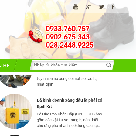
Những quy định và hệ thống pháp
luật về bảo hộ lao động
Những quy định và hệ thống pháp luật
về bảo hộ lao động
0933.760.757
0902.675.343
028.2448.9225
TIA HỒ QUANG ĐIỆN NGUY HIỂM
THẾ NÀO?
Hồ quang điện đem lại nhiều lợi ích
N HỆ
tuy nhiên nó cũng có một số tác hại
nhất định
Đã kinh doanh xăng dầu là phải có
Spill Kit
Bộ Ứng Phó Khẩn Cấp (SPILL KIT) bao
gồm các vật tư và trang bị cần thiết
cho ứng phó nhanh, cơ động các sự
cố tràn đổ dầu và hoá chất mức vừa
và nhỏ
GĂNG TAY KHO LẠNH CÓ MẤY
LOẠI?