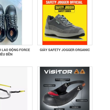
Ộ LAO ĐỘNG FORCE
GIÀY SAFETY JOGGER ORGANIC
IÊU BỀN