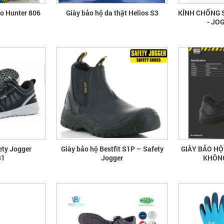
ao Hunter 806
Giày bảo hộ da thật Helios S3
KÍNH CHỐNG 
- JO
ety Jogger
Giày bảo hộ Bestfit S1P – Safety
GIÀY BẢO H
81
Jogger
KHÔNG