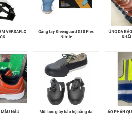
 3M VERSAFLO
Găng tay Kleenguard G10 Flex
ỦNG DA BẢO
ECK
Nitrile
KHẨU
A MÀU NÂU
Mũi bọc giày bảo hộ bằng da
ÁO 