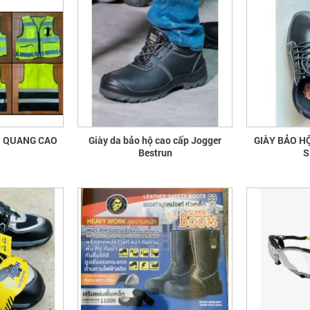
N QUANG CAO
Giày da bảo hộ cao cấp Jogger
GIÀY BẢO H
Bestrun
S