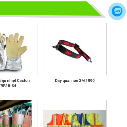
CHÂN BẠN NGUY HIỂM
Hãy chọn lựa 1 đôi giày bảo hộ phù
hợp nhé
TỦ ĐỰNG HÓA CHẤT CÓ LỌC HẤP
THU
TỦ ĐỰNG HÓA CHẤT CÓ LỌC HẤP
THU
bao ho lao dong - Khóa tập huấn
Truyền thông viên nguồn về AT-
chịu nhiệt Caston
Dây quai nón 3M 1990
RR15-34
VSLĐ
bao ho lao dong - Khóa tập huấn
Truyền thông viên nguồn về AT-VSLĐ
quần áo bảo hộ - Hội nghị Mạng
thông tin quốc gia về ATVSLĐ lần
thứ 16