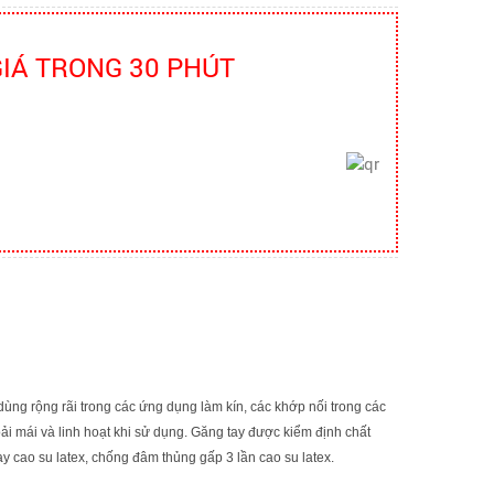
bao ho lao dong - Khóa tập huấn
Truyền thông viên nguồn về AT-VSLĐ
GIÁ TRONG 30 PHÚT
quần áo bảo hộ - Hội nghị Mạng
thông tin quốc gia về ATVSLĐ lần
thứ 16
quần áo bảo hộ - Hội nghị Mạng thông
tin quốc gia về ATVSLĐ lần thứ 16
Hướng dẫn chọn mua và sử dụng
mũ bảo hộ
Hướng dẫn chọn mua và sử dụng mũ
bảo hộ, nón bảo hộ
Những quy định và hệ thống pháp
luật về bảo hộ lao động
dùng rộng rãi trong các ứng dụng làm kín, các khớp nối trong các
Những quy định và hệ thống pháp luật
ải mái và linh hoạt khi sử dụng. Găng tay được kiểm định chất
về bảo hộ lao động
ay cao su latex, chống đâm thủng gấp 3 lần cao su latex.