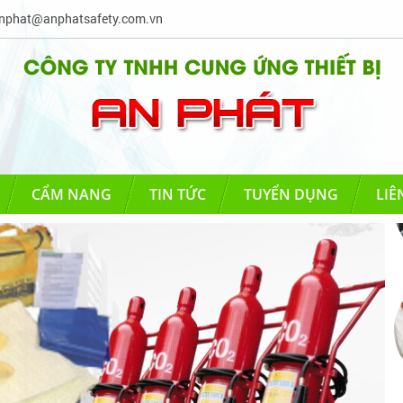
phat@anphatsafety.com.vn
CẨM NANG
TIN TỨC
TUYỂN DỤNG
LIÊ